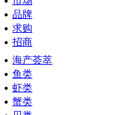
市场
品牌
求购
招商
海产荟萃
鱼类
虾类
蟹类