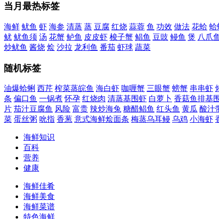
当月最热标签
海鲜
鱿鱼
虾
海参
清蒸
蒸
豆腐
红烧
蒜蓉
鱼
功效
做法
花蛤
蛤
鱿
鱿鱼须
汤
花蟹
鲈鱼
皮皮虾
梭子蟹
鲳鱼
豆豉
鳗鱼
煲
八爪
炒鱿鱼
酱烧
烩
沙拉
龙利鱼
番茄
虾球
蔬菜
随机标签
油爆蛤蜊
西芹
榨菜蒸皖鱼
海白虾
咖喱蟹
三眼蟹
螃蟹
串串虾
条
偏口鱼
一锅煮
怀孕
红烧肉
清蒸基围虾
白萝卜
香菇鱼排基
片
茄汁豆腐鱼
风险
富贵
辣炒海兔
糖醋鲳鱼
红头鱼
黄瓜
酸汁
菜
蛋丝粥
吮指
香葱
意式海鲜烩面条
梅蒸乌耳鳗
乌鸡
小海虾
海鲜知识
百科
营养
健康
海鲜佳肴
海鲜美食
海鲜菜谱
特色海鲜