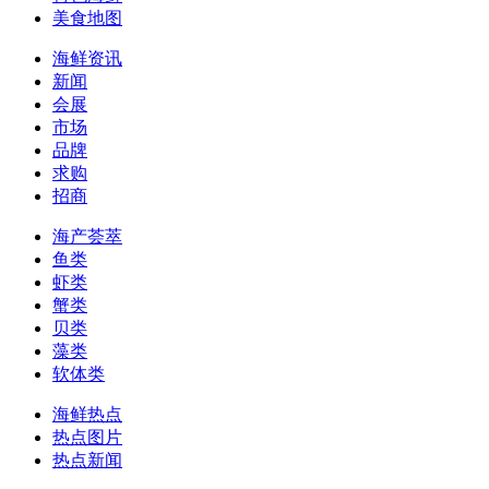
美食地图
海鲜资讯
新闻
会展
市场
品牌
求购
招商
海产荟萃
鱼类
虾类
蟹类
贝类
藻类
软体类
海鲜热点
热点图片
热点新闻