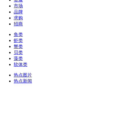
市场
品牌
求购
招商
鱼类
虾类
蟹类
贝类
藻类
软体类
热点图片
热点新闻