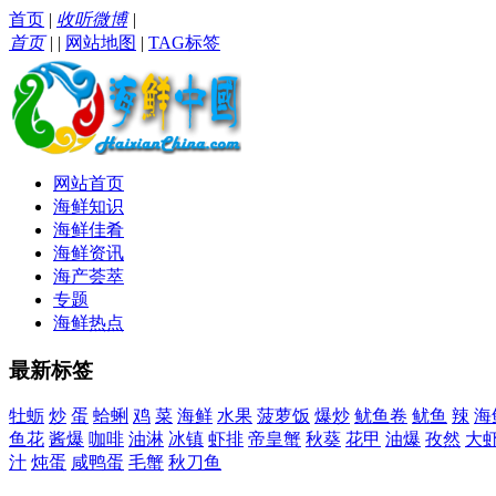
首页
|
收听微博
|
首页
|
|
网站地图
|
TAG标签
网站首页
海鲜知识
海鲜佳肴
海鲜资讯
海产荟萃
专题
海鲜热点
最新标签
牡蛎
炒
蛋
蛤蜊
鸡
菜
海鲜
水果
菠萝饭
爆炒
鱿鱼卷
鱿鱼
辣
海
鱼花
酱爆
咖啡
油淋
冰镇
虾排
帝皇蟹
秋葵
花甲
油爆
孜然
大
汁
炖蛋
咸鸭蛋
毛蟹
秋刀鱼