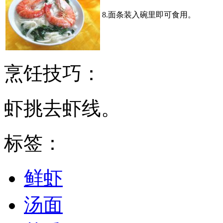
8.面条装入碗里即可食用。
烹饪技巧：
虾挑去虾线。
标签：
鲜虾
汤面