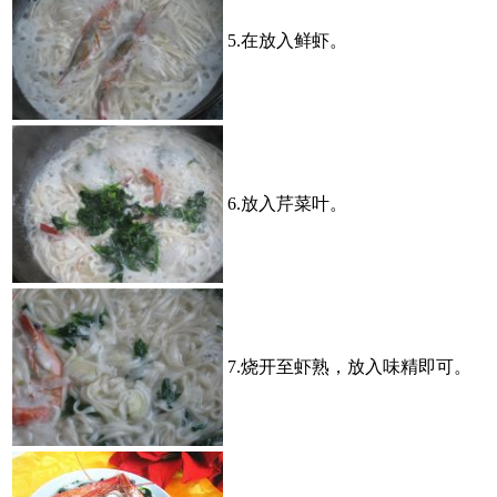
5.在放入鲜虾。
6.放入芹菜叶。
7.烧开至虾熟，放入味精即可。