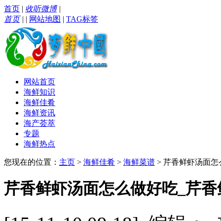
首页
|
收听微博
|
首页
|
|
网站地图
|
TAG标签
网站首页
海鲜知识
海鲜佳肴
海鲜资讯
海产荟萃
专题
海鲜热点
您现在的位置：
主页
>
海鲜佳肴
>
海鲜菜谱
> 芹香鲜虾汤面
芹香鲜虾汤面怎么做好吃_芹香