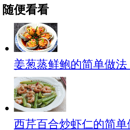
随便看看
姜葱蒸鲜鲍的简单做法
西芹百合炒虾仁的简单