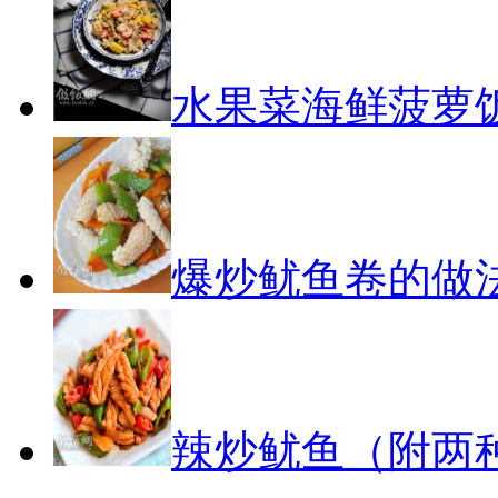
水果菜海鲜菠萝
爆炒鱿鱼卷的做
辣炒鱿鱼（附两