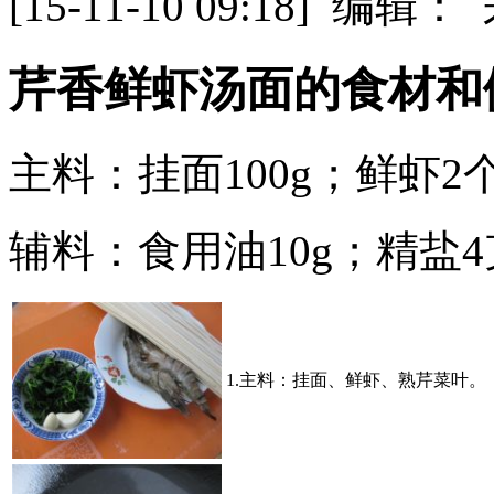
[15-11-10 09:18] 
芹香鲜虾汤面的食材和
主料：挂面100g；鲜虾2
辅料：食用油10g；精盐4
1.主料：挂面、鲜虾、熟芹菜叶。