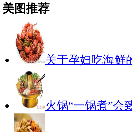
美图推荐
关于孕妇吃海鲜
火锅“一锅煮”会