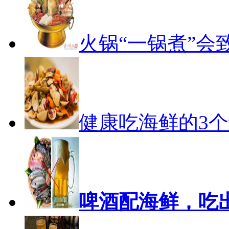
火锅“一锅煮”会
健康吃海鲜的3
啤酒配海鲜，吃