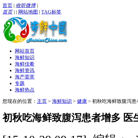
首页
|
收听微博
|
首页
|
|
网站地图
|
TAG标签
网站首页
海鲜知识
海鲜佳肴
海鲜资讯
海产荟萃
专题
海鲜热点
您现在的位置：
主页
>
海鲜知识
>
健康
> 初秋吃海鲜致腹泻患
初秋吃海鲜致腹泻患者增多 医