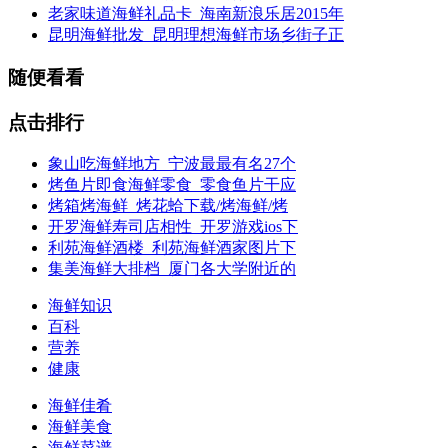
老家味道海鲜礼品卡_海南新浪乐居2015年
昆明海鲜批发_昆明理想海鲜市场乡街子正
随便看看
点击排行
象山吃海鲜地方_宁波最最有名27个
烤鱼片即食海鲜零食_零食鱼片干应
烤箱烤海鲜_烤花蛤下载/烤海鲜/烤
开罗海鲜寿司店相性_开罗游戏ios下
利苑海鲜酒楼_利苑海鲜酒家图片下
集美海鲜大排档_厦门各大学附近的
海鲜知识
百科
营养
健康
海鲜佳肴
海鲜美食
海鲜菜谱