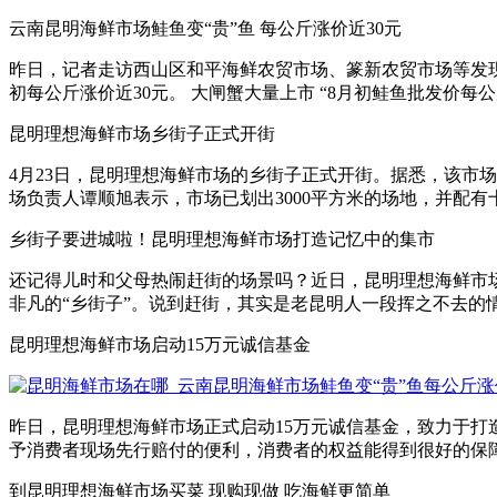
云南昆明海鲜市场鲑鱼变“贵”鱼 每公斤涨价近30元
昨日，记者走访西山区和平海鲜农贸市场、篆新农贸市场等发
初每公斤涨价近30元。 大闸蟹大量上市 “8月初鲑鱼批发价每公斤才
昆明理想海鲜市场乡街子正式开街
4月23日，昆明理想海鲜市场的乡街子正式开街。据悉，该市
场负责人谭顺旭表示，市场已划出3000平方米的场地，并配有十多
乡街子要进城啦！昆明理想海鲜市场打造记忆中的集市
还记得儿时和父母热闹赶街的场景吗？近日，昆明理想海鲜市
非凡的“乡街子”。说到赶街，其实是老昆明人一段挥之不去的情
昆明理想海鲜市场启动15万元诚信基金
昨日，昆明理想海鲜市场正式启动15万元诚信基金，致力于打
予消费者现场先行赔付的便利，消费者的权益能得到很好的保障。”
到昆明理想海鲜市场买菜 现购现做 吃海鲜更简单