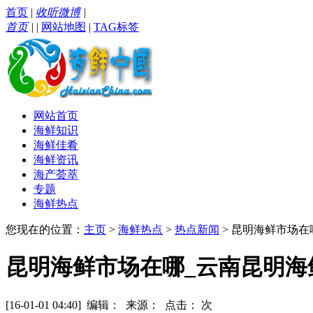
首页
|
收听微博
|
首页
|
|
网站地图
|
TAG标签
网站首页
海鲜知识
海鲜佳肴
海鲜资讯
海产荟萃
专题
海鲜热点
您现在的位置：
主页
>
海鲜热点
>
热点新闻
> 昆明海鲜市场在
昆明海鲜市场在哪_云南昆明海
[16-01-01 04:40] 编辑： 来源： 点击：
次