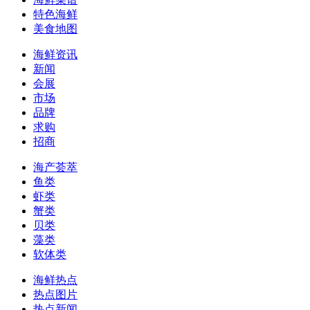
特色海鲜
美食地图
海鲜资讯
新闻
会展
市场
品牌
求购
招商
海产荟萃
鱼类
虾类
蟹类
贝类
藻类
软体类
海鲜热点
热点图片
热点新闻