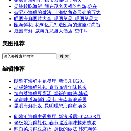
贻顺哥海鲜吧_都市恐怖病：功夫
晏镜岭吃海鲜_我在茂名天桥吃炸鸡,你在
旮旯小海鲜的做法_上海犄角旮旯处的五大
昵图海鲜图片大全_昵图菜品_昵图菜品大
瓯海鲜花_花80亿元打造瓯海的这座时尚智
晟园海鲜_威海九龙晟大酒店“空中啤
美图推荐
搜 索
编辑推荐
朗雅汇海鲜主题餐厅_新浪乐居201
老板娘海鲜礼包_春节临近年味越来
辣白菜海鲜豆腐汤_焗饭的做法,韩式
老家味道海鲜礼品卡_海南新浪乐居
昆明海鲜批发_昆明理想海鲜市场乡
朗雅汇海鲜主题餐厅_新浪乐居2014年08月
老板娘海鲜礼包_春节临近年味越来越浓
辣白菜海鲜豆腐汤_焗饭的做法,韩式海鲜