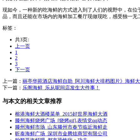
现如今，一种新的吃海鲜的方式进入到了人们的视野中，在位于
品，而且还能在市场内的海鲜加工餐厅现做现吃，感受独一无二的用
标签：
共3页:
上一页
1
2
3
下一页
上一篇：
丽亭华苑酒店海鲜自助_阿川海鲜大排档图片》海鲜
下一篇：
乐阁海鲜_乐从呢间店发生大件事！
与本文的相关文章推荐
榕港海鲜大酒楼菜单_2015好世界海鲜大酒
滕州海鲜烧烤广场_[烧烤gif],表情党qq动态
滕州海鲜市场_山东滕州市春节临近海鲜走
昕泰海鲜广场_深圳市金腾炫商贸有限公司