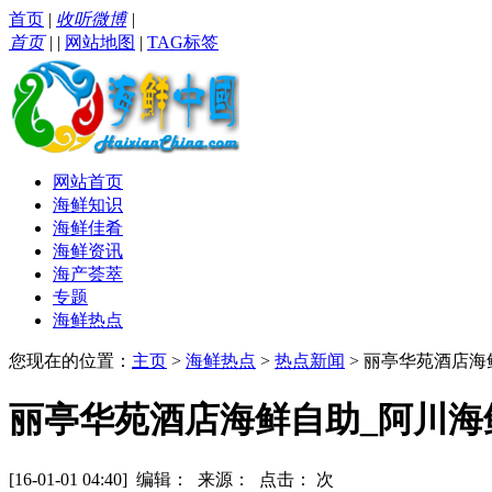
首页
|
收听微博
|
首页
|
|
网站地图
|
TAG标签
网站首页
海鲜知识
海鲜佳肴
海鲜资讯
海产荟萃
专题
海鲜热点
您现在的位置：
主页
>
海鲜热点
>
热点新闻
> 丽亭华苑酒店
丽亭华苑酒店海鲜自助_阿川
[16-01-01 04:40] 编辑： 来源： 点击：
次