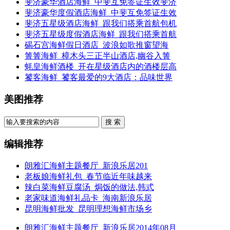
斐济豪华酒店海鲜_中斐互免签证生效斐济
斐济豪华度假酒店海鲜_中斐互免签证生效
斐济五星级酒店海鲜_跟我们搭乘首航包机
斐济五星级度假酒店海鲜_跟我们搭乘首航
碣石宫海鲜假日酒店_波浪如歌推窗望海
箐箐海鲜_樟木头三正半山酒店,幽谷入箐
蚝皇海鲜酒楼_开在星级酒店内的酒楼层高
饕客海鲜_饕客最爱的9大酒店：品味世界
美图推荐
搜 索
编辑推荐
朗雅汇海鲜主题餐厅_新浪乐居201
老板娘海鲜礼包_春节临近年味越来
辣白菜海鲜豆腐汤_焗饭的做法,韩式
老家味道海鲜礼品卡_海南新浪乐居
昆明海鲜批发_昆明理想海鲜市场乡
朗雅汇海鲜主题餐厅_新浪乐居2014年08月