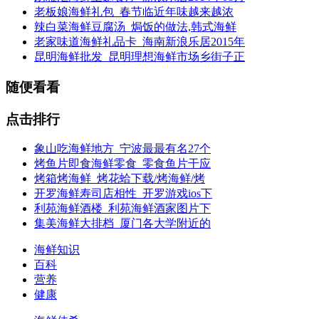
老板娘海鲜礼包_春节临近年味越来越浓
辣白菜海鲜豆腐汤_焗饭的做法,韩式海鲜
老家味道海鲜礼品卡_海南新浪乐居2015年
昆明海鲜批发_昆明理想海鲜市场乡街子正
随便看看
点击排行
象山吃海鲜地方_宁波最最有名27个
烤鱼片即食海鲜零食_零食鱼片干应
烤箱烤海鲜_烤花蛤下载/烤海鲜/烤
开罗海鲜寿司店相性_开罗游戏ios下
利苑海鲜酒楼_利苑海鲜酒家图片下
集美海鲜大排档_厦门各大学附近的
海鲜知识
百科
营养
健康