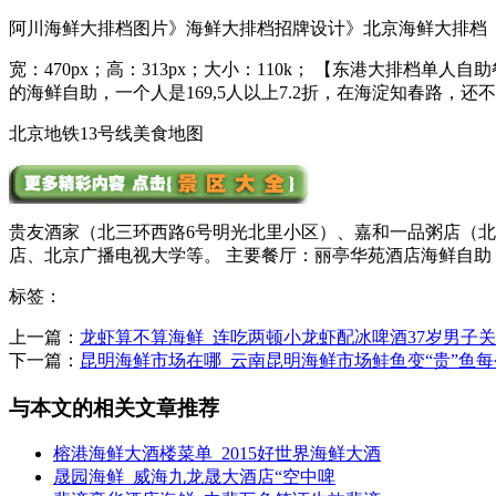
阿川海鲜大排档图片》海鲜大排档招牌设计》北京海鲜大排档
宽：470px；高：313px；大小：110k； 【东港大排
的海鲜自助，一个人是169,5人以上7.2折，在海淀知春路，还不错； 
北京地铁13号线美食地图
贵友酒家（北三环西路6号明光北里小区）、嘉和一品粥店（北
店、北京广播电视大学等。 主要餐厅：丽亭华苑酒店海鲜自助（知
标签：
上一篇：
龙虾算不算海鲜_连吃两顿小龙虾配冰啤酒37岁男子
下一篇：
昆明海鲜市场在哪_云南昆明海鲜市场鲑鱼变“贵”鱼每
与本文的相关文章推荐
榕港海鲜大酒楼菜单_2015好世界海鲜大酒
晟园海鲜_威海九龙晟大酒店“空中啤