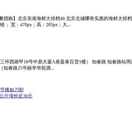
档单人自助餐团购】北京东港海鲜大排档46 北京北城哪有实惠的海鲜
宽：470px；高：285px；大...
三环西路甲18号中鼎大厦A座盈泰百货1楼） 知春路 知春路站
春路25号丽亭华苑酒...
关节痛如刀割
公斤涨价近30元