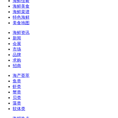
海鲜佳肴
海鲜美食
海鲜菜谱
特色海鲜
美食地图
海鲜资讯
新闻
会展
市场
品牌
求购
招商
海产荟萃
鱼类
虾类
蟹类
贝类
藻类
软体类