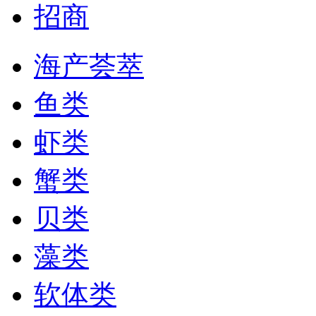
招商
海产荟萃
鱼类
虾类
蟹类
贝类
藻类
软体类