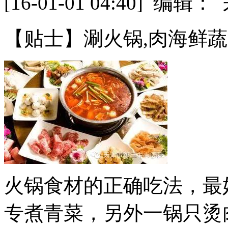
[16-01-01 04:40] 
【贴士】涮火锅,肉海鲜
火锅食材的正确吃法，最
专煮青菜，另外一锅只烫