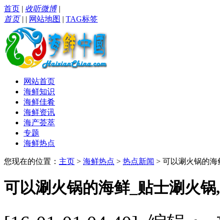
首页
|
收听微博
|
首页
|
|
网站地图
|
TAG标签
网站首页
海鲜知识
海鲜佳肴
海鲜资讯
海产荟萃
专题
海鲜热点
您现在的位置：
主页
>
海鲜热点
>
热点新闻
> 可以涮火锅的海
可以涮火锅的海鲜_贴士涮火锅