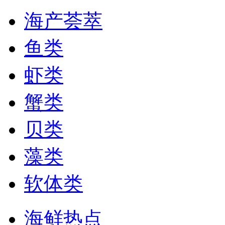
海产荟萃
鱼类
虾类
蟹类
贝类
藻类
软体类
海鲜热点