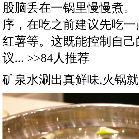
股脑丢在一锅里慢慢煮。 蔬
序，在吃之前建议先吃一
红薯等。这既能控制自己
议... >>84人推荐
矿泉水涮出真鲜味,火锅