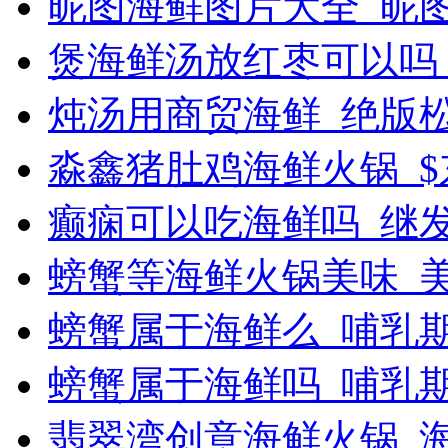
昵图海鲜图片大全_昵
煲海鲜汤放红枣可以吗
炖汤用商贸海鲜_绝版
淼鑫猪肚鸡海鲜火锅_$
癫痫可以吃海鲜吗_继
螃蟹等海鲜火锅美味_
螃蟹属于海鲜么_哺乳
螃蟹属于海鲜吗_哺乳
翡翠湾创意海鲜火锅_海鲜d