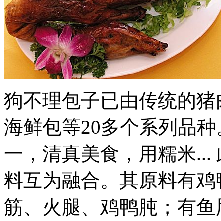
狗不理包子已由传统的猪
海鲜包等20多个系列品种
一，清真美食，用糯米..
料互为融合。其原料有鸡
筋、火腿、鸡鸭肫；有鱼唇