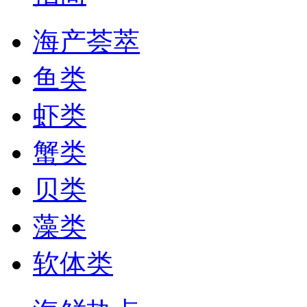
海产荟萃
鱼类
虾类
蟹类
贝类
藻类
软体类