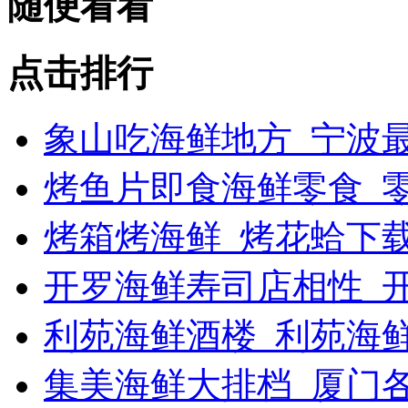
随便看看
点击排行
象山吃海鲜地方_宁波最
烤鱼片即食海鲜零食_
烤箱烤海鲜_烤花蛤下载
开罗海鲜寿司店相性_开
利苑海鲜酒楼_利苑海
集美海鲜大排档_厦门