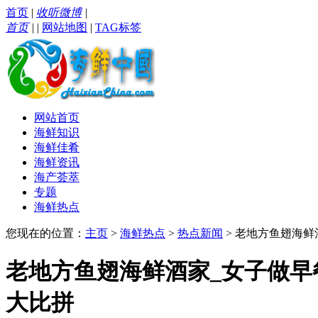
首页
|
收听微博
|
首页
|
|
网站地图
|
TAG标签
网站首页
海鲜知识
海鲜佳肴
海鲜资讯
海产荟萃
专题
海鲜热点
您现在的位置：
主页
>
海鲜热点
>
热点新闻
> 老地方鱼翅海
老地方鱼翅海鲜酒家_女子做
大比拼