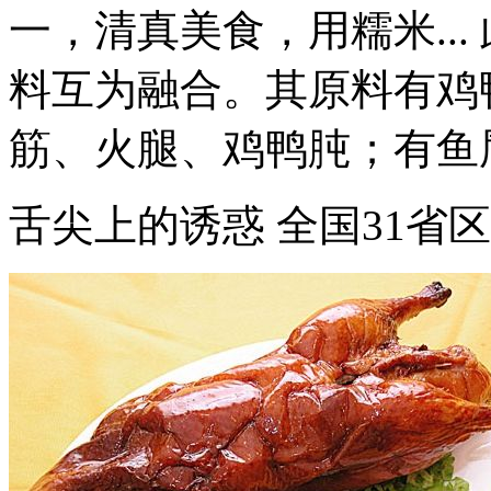
一，清真美食，用糯米..
料互为融合。其原料有鸡
筋、火腿、鸡鸭肫；有鱼唇
舌尖上的诱惑 全国31省