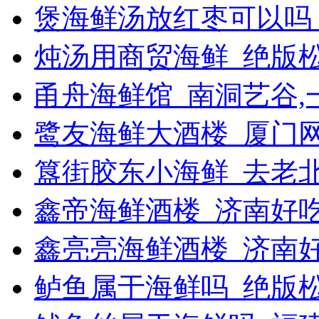
煲海鲜汤放红枣可以吗
炖汤用商贸海鲜_绝版
甬舟海鲜馆_南洞艺谷
鹭友海鲜大酒楼_厦门
簋街胶东小海鲜_去老
鑫帝海鲜酒楼_济南好
鑫亮亮海鲜酒楼_济南
鲈鱼属于海鲜吗_绝版