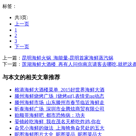
标签：
共3页:
上一页
1
2
3
下一页
上一篇：
昆明海鲜火锅_海能量-昆明首家海鲜蒸汽锅
下一篇：
莲湖海鲜大酒楼_再有人问你南京请客去哪吃,就把这
与本文的相关文章推荐
榕港海鲜大酒楼菜单_2015好世界海鲜大酒
滕州海鲜烧烤广场_[烧烤gif],表情党qq动态
滕州海鲜市场_山东滕州市春节临近海鲜走
昕泰海鲜广场_深圳市金腾炫商贸有限公司
贻顺哥海鲜吧_都市恐怖病：功夫
晏镜岭吃海鲜_我在茂名天桥吃炸鸡,你在
旮旯小海鲜的做法_上海犄角旮旯处的五大
昵图海鲜图片大全_昵图菜品_昵图菜品大