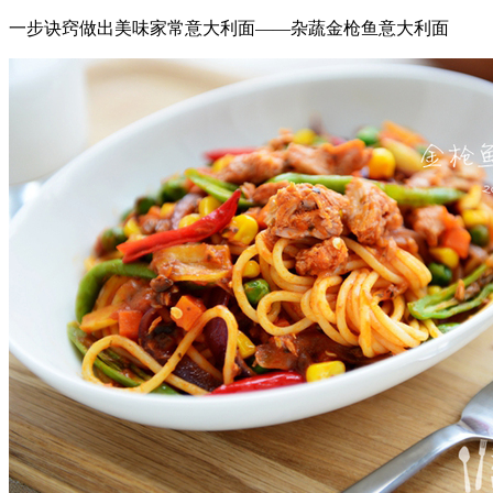
一步诀窍做出美味家常意大利面——杂蔬金枪鱼意大利面