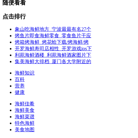
随便看看
点击排行
象山吃海鲜地方_宁波最最有名27个
烤鱼片即食海鲜零食_零食鱼片干应
烤箱烤海鲜_烤花蛤下载/烤海鲜/烤
开罗海鲜寿司店相性_开罗游戏ios下
利苑海鲜酒楼_利苑海鲜酒家图片下
集美海鲜大排档_厦门各大学附近的
海鲜知识
百科
营养
健康
海鲜佳肴
海鲜美食
海鲜菜谱
特色海鲜
美食地图