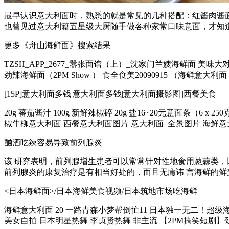
最早认识意大利面时，熟悉的就是常见的几种搭配：红酱肉酱
也曾见过意大利籍五星级大厨随手做各种家常口味意面，才知道原
更多《舟山海鲜面》搜索结果
TZSH_APP_2677_嚣张面馆（上）_沈家门兰嫂海鲜面 美味大对决
劲辣海鲜面（2PM Show ） 食全食美20090915 （海鲜意大利面 
[15P]意大利面多钱|意大利面多钱|意大利面摄影图||西餐美食
20g 蕃茄酱汁 100g 新鲜辣椒碎 20g 盐16~20元意面条（6 x
椒牛柳意大利面 西餐意大利面图片 意大利面_全景图片 海鲜意大
酗酒吃辣容易导致前列腺炎
该 研究表明，前列腺增生患者可以常常针对性地食用葱蒜类，
前列腺炎的康复治疗是有相当好处的，而且无庸讳 言海鲜的鲜美
<日本海鲜面>/日本海鲜美食视频/日本筑地市场吃海鲜
海鲜意大利面 20 一路青森小梦帮倒忙11 日本独一无二！超级海
美女自拍 日本明星热舞 李贞贤热舞 非主流 【2PM搞笑短剧】劲