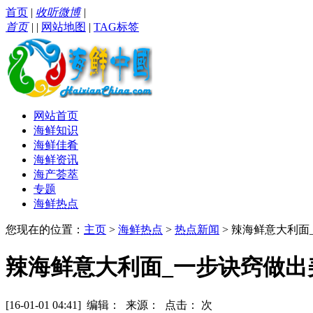
首页
|
收听微博
|
首页
|
|
网站地图
|
TAG标签
网站首页
海鲜知识
海鲜佳肴
海鲜资讯
海产荟萃
专题
海鲜热点
您现在的位置：
主页
>
海鲜热点
>
热点新闻
> 辣海鲜意大利
辣海鲜意大利面_一步诀窍做
[16-01-01 04:41] 编辑： 来源： 点击：
次