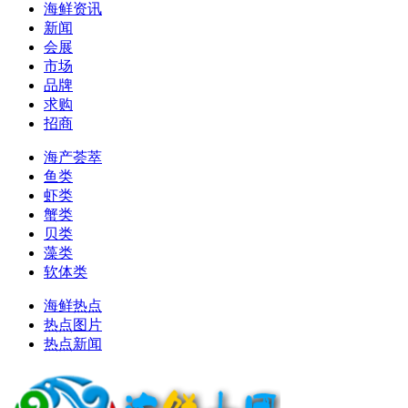
海鲜资讯
新闻
会展
市场
品牌
求购
招商
海产荟萃
鱼类
虾类
蟹类
贝类
藻类
软体类
海鲜热点
热点图片
热点新闻