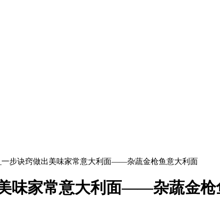
面_一步诀窍做出美味家常意大利面——杂蔬金枪鱼意大利面
出美味家常意大利面——杂蔬金枪