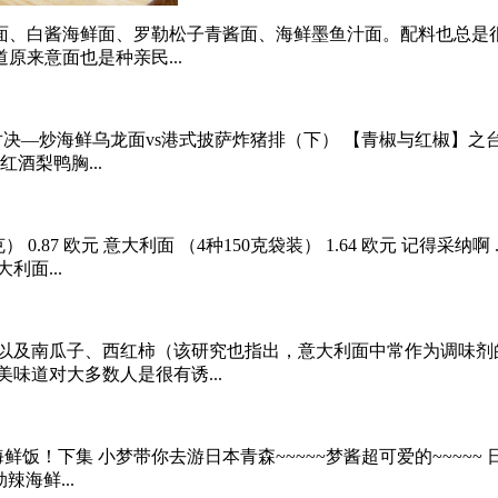
面、白酱海鲜面、罗勒松子青酱面、海鲜墨鱼汁面。配料也总是
来意面也是种亲民...
—炒海鲜乌龙面vs港式披萨炸猪排（下） 【青椒与红椒】之台南担仔面海鲜楼
红酒梨鸭胸...
 250克） 0.87 欧元 意大利面 （4种150克袋装） 1.64 欧元 记
利面...
以及南瓜子、西红柿（该研究也指出，意大利面中常作为调味剂的西
味道对大多数人是很有诱...
鲜饭！下集 小梦带你去游日本青森~~~~~梦酱超可爱的~~~~~ 日
辣海鲜...