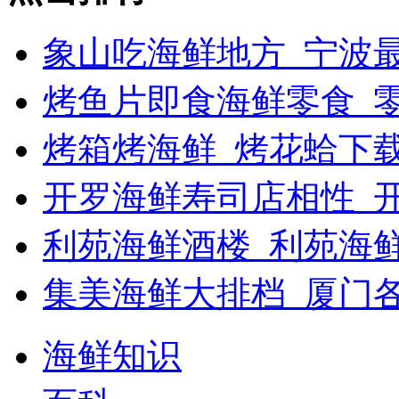
象山吃海鲜地方_宁波最
烤鱼片即食海鲜零食_
烤箱烤海鲜_烤花蛤下载
开罗海鲜寿司店相性_开
利苑海鲜酒楼_利苑海
集美海鲜大排档_厦门
海鲜知识