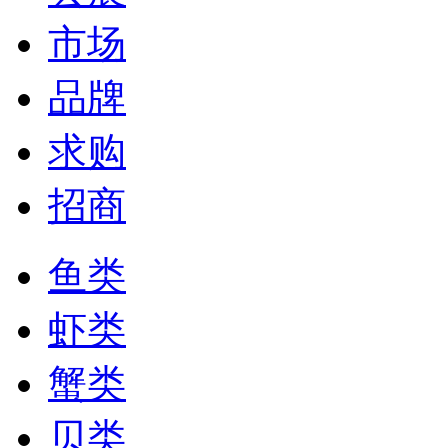
市场
品牌
求购
招商
鱼类
虾类
蟹类
贝类