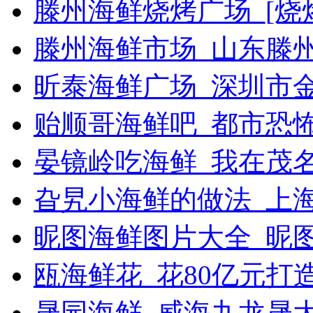
滕州海鲜烧烤广场_[烧烤g
滕州海鲜市场_山东滕
昕泰海鲜广场_深圳市
贻顺哥海鲜吧_都市恐
晏镜岭吃海鲜_我在茂
旮旯小海鲜的做法_上
昵图海鲜图片大全_昵
瓯海鲜花_花80亿元打
晟园海鲜_威海九龙晟