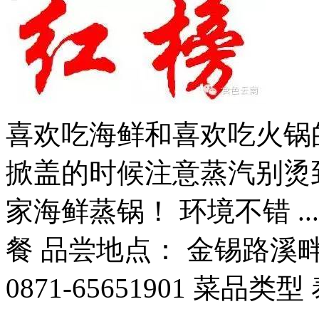
喜欢吃海鲜和喜欢吃火锅
掀盖的时候注意蒸汽别烫到
家海鲜蒸锅！ 环境不错 ...
餐 品尝地点： 金锡路溪
0871-65651901 菜品