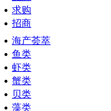
求购
招商
海产荟萃
鱼类
虾类
蟹类
贝类
藻类