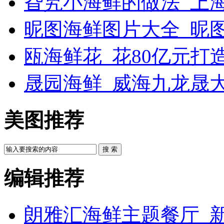
旮旯小海鲜的做法_上
昵图海鲜图片大全_昵
瓯海鲜花_花80亿元打
晟园海鲜_威海九龙晟
美图推荐
搜 索
编辑推荐
朗雅汇海鲜主题餐厅_新