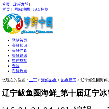
首页
|
收听微博
|
首页
|
|
网站地图
|
TAG标签
网站首页
海鲜知识
海鲜佳肴
海鲜资讯
海产荟萃
专题
海鲜热点
您现在的位置：
主页
>
海鲜热点
>
热点新闻
> 辽宁鲅鱼圈海
辽宁鲅鱼圈海鲜_第十届辽宁冰