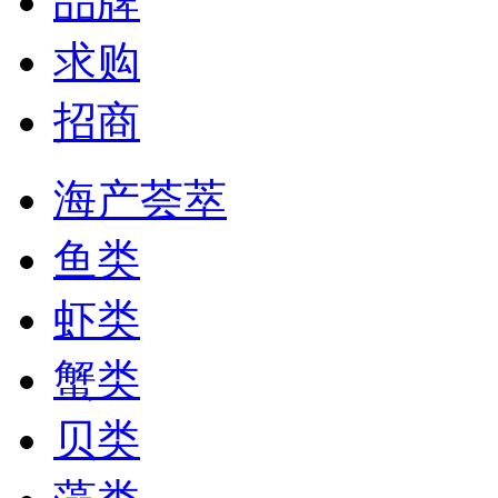
品牌
求购
招商
海产荟萃
鱼类
虾类
蟹类
贝类