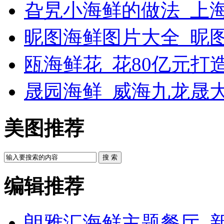
旮旯小海鲜的做法_上
昵图海鲜图片大全_昵
瓯海鲜花_花80亿元打
晟园海鲜_威海九龙晟
美图推荐
搜 索
编辑推荐
朗雅汇海鲜主题餐厅_新