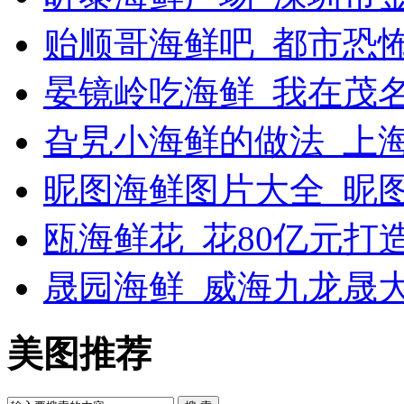
贻顺哥海鲜吧_都市恐
晏镜岭吃海鲜_我在茂
旮旯小海鲜的做法_上
昵图海鲜图片大全_昵
瓯海鲜花_花80亿元打
晟园海鲜_威海九龙晟
美图推荐