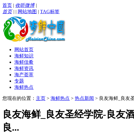
首页
|
收听微博
|
首页
|
|
网站地图
|
TAG标签
网站首页
海鲜知识
海鲜佳肴
海鲜资讯
海产荟萃
专题
海鲜热点
您现在的位置：
主页
>
海鲜热点
>
热点新闻
> 良友海鲜_良友
良友海鲜_良友圣经学院-良友
良...