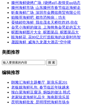
滕州海鲜烧烤广场_[烧烤gif],表情党qq动态
滕州海鲜市场_山东滕州市春节临近海鲜走
昕泰海鲜广场_深圳市金腾炫商贸有限公司
贻顺哥海鲜吧_都市恐怖病：功夫
晏镜岭吃海鲜_我在茂名天桥吃炸鸡,你在
旮旯小海鲜的做法_上海犄角旮旯处的五大
昵图海鲜图片大全_昵图菜品_昵图菜品大
瓯海鲜花_花80亿元打造瓯海的这座时尚智
晟园海鲜_威海九龙晟大酒店“空中啤
美图推荐
搜 索
编辑推荐
朗雅汇海鲜主题餐厅_新浪乐居201
老板娘海鲜礼包_春节临近年味越来
辣白菜海鲜豆腐汤_焗饭的做法,韩式
老家味道海鲜礼品卡_海南新浪乐居
昆明海鲜批发_昆明理想海鲜市场乡