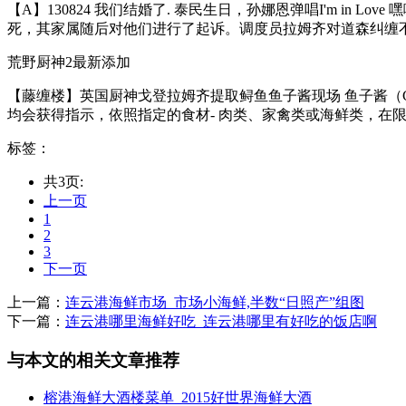
【A】130824 我们结婚了. 泰民生日，孙娜恩弹唱I'm in
死，其家属随后对他们进行了起诉。调度员拉姆齐对道森纠缠不休
荒野厨神2最新添加
【藤缠楼】英国厨神戈登拉姆齐提取鲟鱼鱼子酱现场 鱼子酱（C
均会获得指示，依照指定的食材- 肉类、家禽类或海鲜类，在限时
标签：
共3页:
上一页
1
2
3
下一页
上一篇：
连云港海鲜市场_市场小海鲜,半数“日照产”组图
下一篇：
连云港哪里海鲜好吃_连云港哪里有好吃的饭店啊
与本文的相关文章推荐
榕港海鲜大酒楼菜单_2015好世界海鲜大酒