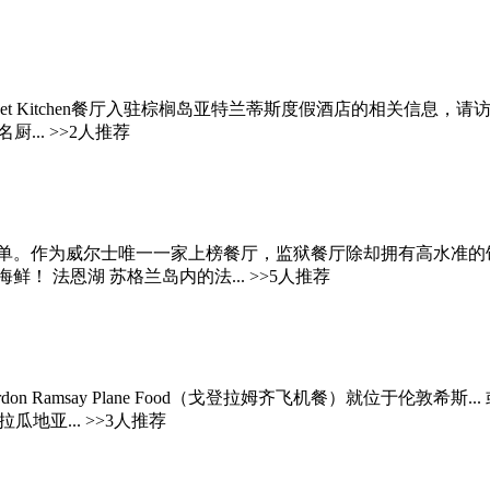
t Kitchen餐厅入驻棕榈岛亚特兰蒂斯度假酒店的相关信息，请访问www.atla
.. >>2人推荐
作为威尔士唯一一家上榜餐厅，监狱餐厅除却拥有高水准的饮食，更为
 法恩湖 苏格兰岛内的法... >>5人推荐
08年开幕的Gordon Ramsay Plane Food（戈登拉姆齐飞机餐）
瓜地亚... >>3人推荐