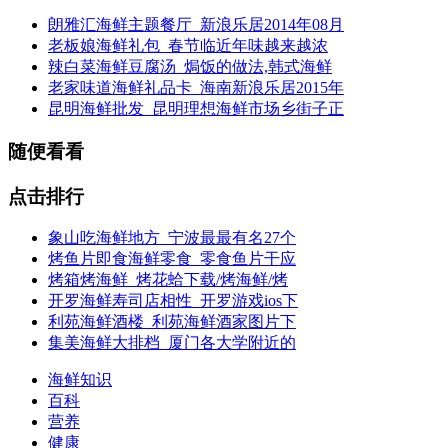
朗雅汇海鲜主题餐厅_新浪乐居2014年08月
老板娘海鲜礼包_春节临近年味越来越浓
辣白菜海鲜豆腐汤_焗饭的做法,韩式海鲜
老家味道海鲜礼品卡_海南新浪乐居2015年
昆明海鲜批发_昆明理想海鲜市场乡街子正
随便看看
点击排行
象山吃海鲜地方_宁波最最有名27个
烤鱼片即食海鲜零食_零食鱼片干应
烤箱烤海鲜_烤花蛤下载/烤海鲜/烤
开罗海鲜寿司店相性_开罗游戏ios下
利苑海鲜酒楼_利苑海鲜酒家图片下
集美海鲜大排档_厦门各大学附近的
海鲜知识
百科
营养
健康