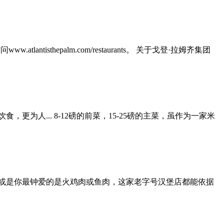
ntisthepalm.com/restaurants。 关于戈登·拉姆齐集团
人... 8-12磅的前菜，15-25磅的主菜，虽作为一家米
就位于伦敦希斯... 或是你最钟爱的是火鸡肉或鱼肉，这家老字号汉堡店都能依据