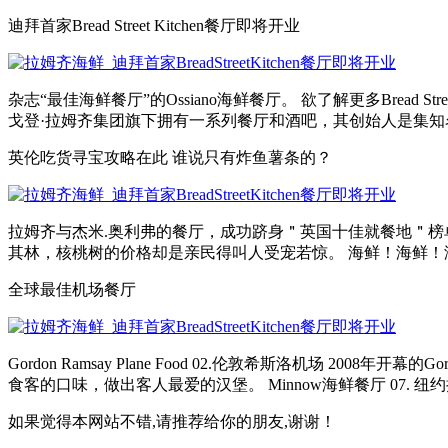
迪拜首家Bread Street Kitchen餐厅即将开业
杂志“最佳海鲜餐厅”的Ossiano海鲜餐厅。 欲了解更多Bread Stree
戈登·拉姆齐集团旗下拥有一系列餐厅和酒吧，其创始人是集知名厨.
英伦吃货寻宝攻略在此 谁说只有炸鱼薯条的？
拉姆齐与杰米.奥利弗的餐厅，成功跻身＂英国十佳就餐地＂榜单。
其林，核桃树的价格却是亲民得叫人受宠若惊。 海鲜！海鲜！海鲜！
全球最佳机场餐厅
Gordon Ramsay Plane Food 02.伦敦希斯洛机场 20
食客的口味，做出客人最爱的汉堡。 Minnow海鲜餐厅 07. 纽约拉
如果觉得本网站不错,请推荐给你的朋友,谢谢！