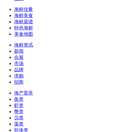
海鲜佳肴
海鲜美食
海鲜菜谱
特色海鲜
美食地图
海鲜资讯
新闻
会展
市场
品牌
求购
招商
海产荟萃
鱼类
虾类
蟹类
贝类
藻类
软体类