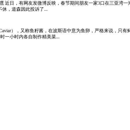
 Love 嘿嘿 近日，有网友发微博反映，春节期间朋友一家3口在三亚
，道森因此投诉了...
aviar），又称鱼籽酱，在波斯语中意为鱼卵，严格来说，只有鲟
一小时内各自制作精美菜...