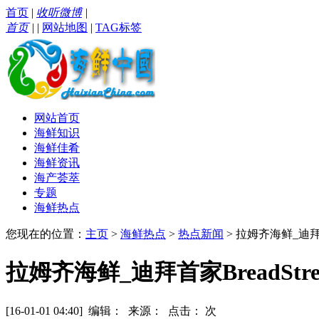
首页
|
收听微博
|
首页
|
|
网站地图
|
TAG标签
网站首页
海鲜知识
海鲜佳肴
海鲜资讯
海产荟萃
专题
海鲜热点
您现在的位置：
主页
>
海鲜热点
>
热点新闻
> 拉姆齐海鲜_迪拜首家
拉姆齐海鲜_迪拜首家BreadStre
[16-01-01 04:40] 编辑： 来源： 点击：
次