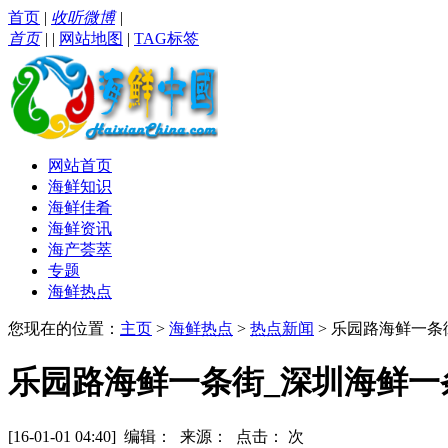
首页
|
收听微博
|
首页
|
|
网站地图
|
TAG标签
网站首页
海鲜知识
海鲜佳肴
海鲜资讯
海产荟萃
专题
海鲜热点
您现在的位置：
主页
>
海鲜热点
>
热点新闻
> 乐园路海鲜一条
乐园路海鲜一条街_深圳海鲜一条
[16-01-01 04:40] 编辑： 来源： 点击：
次