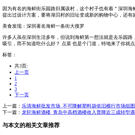
因为有名的海鲜街乐园路归属该村，这个村子也有着＂深圳海鲜
提出过设计方案，要将湖贝村的旧址变成新的购物中心，还有的创造
美食发现：深圳著名海鲜一条街大搜罗
许多人虽在深圳生活多年，但说到海鲜第一想法就是去乐园路，
吸引，而不知道吃什么好？ 点菜 也是个门道，特地来了你就点个虾
标签：
共3页:
上一页
1
2
3
下一页
上一篇：
乐清海鲜批发市场_不可降解塑料袋依旧横行市场组图
下一篇：
龙轩海鲜酒楼_青岛中高档酒楼收入普降近三成转型
与本文的相关文章推荐