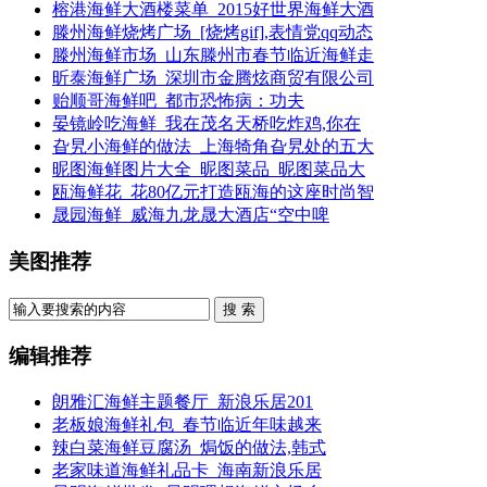
榕港海鲜大酒楼菜单_2015好世界海鲜大酒
滕州海鲜烧烤广场_[烧烤gif],表情党qq动态
滕州海鲜市场_山东滕州市春节临近海鲜走
昕泰海鲜广场_深圳市金腾炫商贸有限公司
贻顺哥海鲜吧_都市恐怖病：功夫
晏镜岭吃海鲜_我在茂名天桥吃炸鸡,你在
旮旯小海鲜的做法_上海犄角旮旯处的五大
昵图海鲜图片大全_昵图菜品_昵图菜品大
瓯海鲜花_花80亿元打造瓯海的这座时尚智
晟园海鲜_威海九龙晟大酒店“空中啤
美图推荐
搜 索
编辑推荐
朗雅汇海鲜主题餐厅_新浪乐居201
老板娘海鲜礼包_春节临近年味越来
辣白菜海鲜豆腐汤_焗饭的做法,韩式
老家味道海鲜礼品卡_海南新浪乐居