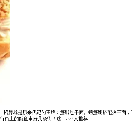
招牌就是原来代记的王牌：蟹脚热干面。螃蟹腿搭配热干面，吃一口
上的鱿鱼串好几条街！这... >>2人推荐