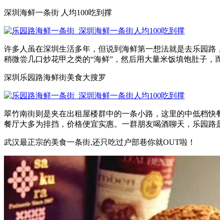
深圳海鲜一条街 人均100吃到撑
许多人虽在深圳生活多年，但说到海鲜第一想法就是去乐园路，
稍微尝几口炒花甲之类的“海鲜”，然后用大量米饭填饱肚子，而
深圳乐园路海鲜街美食大搜罗
翠竹南街则是夹在出租屋楼群中的一条小路，这里的中低档快
餐厅大多为排挡，价格便宜实惠。一群朋友喝酒聊天，乐园路是
武汉最正宗的美食一条街,还只吃过户部巷你就OUT啦！