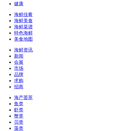
健康
海鲜佳肴
海鲜美食
海鲜菜谱
特色海鲜
美食地图
海鲜资讯
新闻
会展
市场
品牌
求购
招商
海产荟萃
鱼类
虾类
蟹类
贝类
藻类