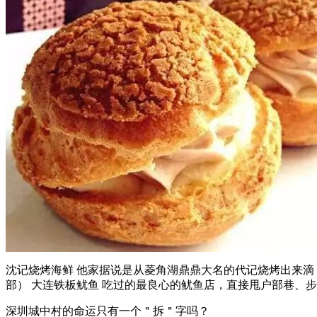
沈记烧烤海鲜 他家据说是从菱角湖鼎鼎大名的代记烧烤出来滴，
部） 大连铁板鱿鱼 吃过的最良心的鱿鱼店，直接甩户部巷、步行街
深圳城中村的命运只有一个＂拆＂字吗？