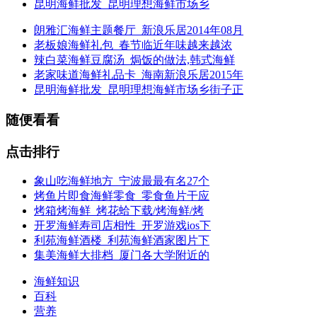
昆明海鲜批发_昆明理想海鲜市场乡
朗雅汇海鲜主题餐厅_新浪乐居2014年08月
老板娘海鲜礼包_春节临近年味越来越浓
辣白菜海鲜豆腐汤_焗饭的做法,韩式海鲜
老家味道海鲜礼品卡_海南新浪乐居2015年
昆明海鲜批发_昆明理想海鲜市场乡街子正
随便看看
点击排行
象山吃海鲜地方_宁波最最有名27个
烤鱼片即食海鲜零食_零食鱼片干应
烤箱烤海鲜_烤花蛤下载/烤海鲜/烤
开罗海鲜寿司店相性_开罗游戏ios下
利苑海鲜酒楼_利苑海鲜酒家图片下
集美海鲜大排档_厦门各大学附近的
海鲜知识
百科
营养