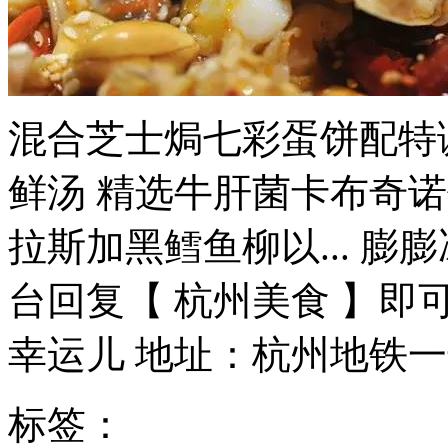
混合芝士焗七彩蛋饼配特
鲜汤 精选牛肝菌卡布奇
拉斯加黑鳕鱼柳以... 膨
台回复【 杭州美食 】即
幸运儿 地址：杭州地铁一号
标签：