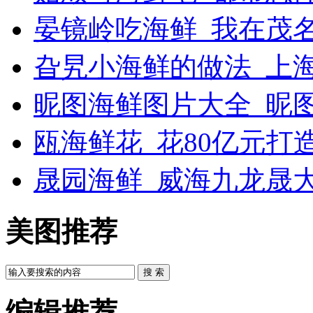
晏镜岭吃海鲜_我在茂
旮旯小海鲜的做法_上
昵图海鲜图片大全_昵
瓯海鲜花_花80亿元打
晟园海鲜_威海九龙晟
美图推荐
搜 索
编辑推荐