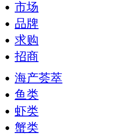
市场
品牌
求购
招商
海产荟萃
鱼类
虾类
蟹类