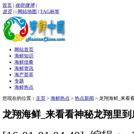
首页
|
收听微博
|
首页
|
|
网站地图
|
TAG标签
网站首页
海鲜知识
海鲜佳肴
海鲜资讯
海产荟萃
专题
海鲜热点
您现在的位置：
主页
>
海鲜热点
>
热点新闻
> 龙翔海鲜_来
龙翔海鲜_来看看神秘龙翔里