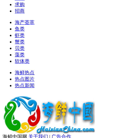
求购
招商
海产荟萃
鱼类
虾类
蟹类
贝类
藻类
软体类
海鲜热点
热点图片
热点新闻
海鲜中国网
关于我们
|
广告合作