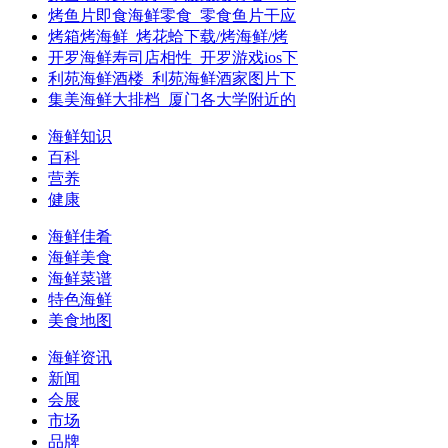
烤鱼片即食海鲜零食_零食鱼片干应
烤箱烤海鲜_烤花蛤下载/烤海鲜/烤
开罗海鲜寿司店相性_开罗游戏ios下
利苑海鲜酒楼_利苑海鲜酒家图片下
集美海鲜大排档_厦门各大学附近的
海鲜知识
百科
营养
健康
海鲜佳肴
海鲜美食
海鲜菜谱
特色海鲜
美食地图
海鲜资讯
新闻
会展
市场
品牌