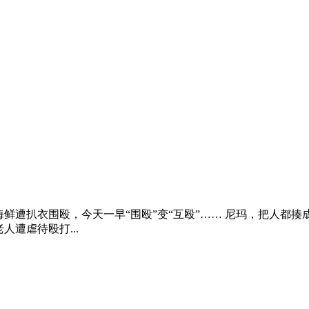
鲜遭扒衣围殴，今天一早“围殴”变“互殴”…… 尼玛，把人都揍成
遭虐待殴打...