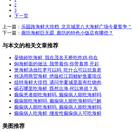
2
3
下一页
上一篇：
乐园路海鲜大排档_北京城里八大海鲜广场今夏誓争
下一篇：
廊坊海鲜巨无霸_廊坊的特色小饭店有哪些？
与本文的相关文章推荐
晏镜岭吃海鲜_我在茂名天桥吃炸鸡,你在
焖海鲜面的做法_我带着你,你带着胃,开起
煲海鲜汤放红枣可以吗_吃什么可以抗衰老
炖汤用商贸海鲜_绝版松江四鳃鲈鱼重现仅
炫特海鲜大排挡_请问华夏城里面有红烧肉
碣石哪里吃海鲜_既然出海,何以将就？东
癫痫患者能吃海鲜吗_癫痫病人能吃海鲜吗
癫痫能吃海鲜吗_癫痫病人能吃海鲜吗已解
癫痫病人能吃海鲜吗_癫痫病人能吃海鲜吗
癫痫病人吃海鲜_继发性癫痫病人可吃海鲜
美图推荐