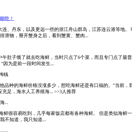
、丹东，以及更远一些的浙江舟山群岛，江苏连云港等地。 吃海
泄物，掰开蟹身之后，看到蟹黄、蟹肉...
午肚子饿了就去吃海鲜，当时只点了6个菜，而且专门点了最普
因为是前一段时间发生...
掏钱
幸亏其他品种的海鲜价格没涨多少，想吃海鲜还是有口福的。”当前
，海水人工养殖海... >>3人推荐
..
海鲜很容易吃到，几乎每家饭店都有各种海鲜。 但是类似海鲜一
不知道，我只知道...
……