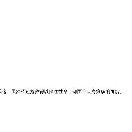
这... 虽然经过抢救得以保住性命，却面临全身瘫痪的可能。