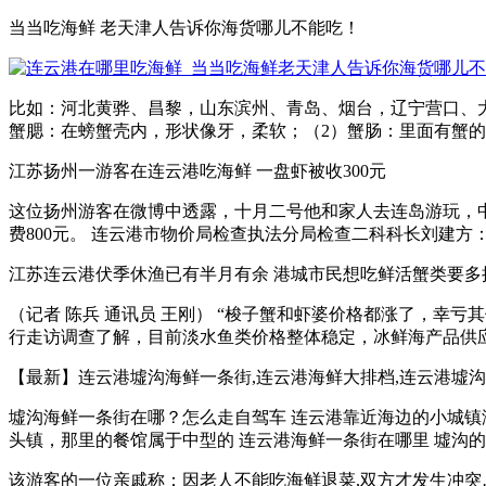
当当吃海鲜 老天津人告诉你海货哪儿不能吃！
比如：河北黄骅、昌黎，山东滨州、青岛、烟台，辽宁营口、大连
蟹腮：在螃蟹壳内，形状像牙，柔软；（2）蟹肠：里面有蟹的排
江苏扬州一游客在连云港吃海鲜 一盘虾被收300元
这位扬州游客在微博中透露，十月二号他和家人去连岛游玩，中
费800元。 连云港市物价局检查执法分局检查二科科长刘建方：“
江苏连云港伏季休渔已有半月有余 港城市民想吃鲜活蟹类要多
（记者 陈兵 通讯员 王刚） “梭子蟹和虾婆价格都涨了，
行走访调查了解，目前淡水鱼类价格整体稳定，冰鲜海产品供应充足
【最新】连云港墟沟海鲜一条街,连云港海鲜大排档,连云港墟沟海.
墟沟海鲜一条街在哪？怎么走自驾车 连云港靠近海边的小城镇
头镇，那里的餐馆属于中型的 连云港海鲜一条街在哪里 墟沟的我
该游客的一位亲戚称：因老人不能吃海鲜退菜,双方才发生冲突