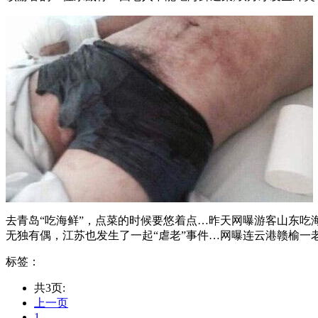
去青岛“吃海鲜”，点菜的时候要悠着点…昨天网曝游客山东吃海
无独有偶，江苏也发生了一起“虐老”事件…网曝连云港赣榆一老人
标签：
共3页:
上一页
1