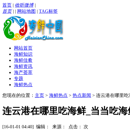
首页
|
收听微博
|
首页
|
|
网站地图
|
TAG标签
网站首页
海鲜知识
海鲜佳肴
海鲜资讯
海产荟萃
专题
海鲜热点
您现在的位置：
主页
>
海鲜热点
>
热点新闻
> 连云港在哪里
连云港在哪里吃海鲜_当当吃
[16-01-01 04:40] 编辑： 来源： 点击：
次