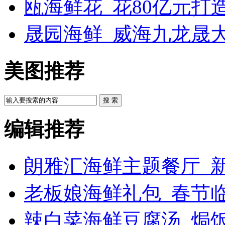
瓯海鲜花_花80亿元打
晟园海鲜_威海九龙晟
美图推荐
搜 索
编辑推荐
朗雅汇海鲜主题餐厅_新
老板娘海鲜礼包_春节
辣白菜海鲜豆腐汤_焗饭