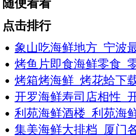
随便看看
点击排行
象山吃海鲜地方_宁波最
烤鱼片即食海鲜零食_
烤箱烤海鲜_烤花蛤下载
开罗海鲜寿司店相性_开
利苑海鲜酒楼_利苑海
集美海鲜大排档_厦门