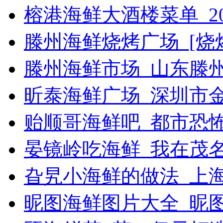
榕港海鲜大酒楼菜单_2
滕州海鲜烧烤广场_[烧烤g
滕州海鲜市场_山东滕
昕泰海鲜广场_深圳市
贻顺哥海鲜吧_都市恐
晏镜岭吃海鲜_我在茂
旮旯小海鲜的做法_上
昵图海鲜图片大全_昵