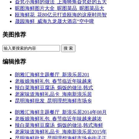
旮旯小海鲜的做法_上海犄角旮旯处的五大
昵图海鲜图片大全_昵图菜品_昵图菜品大
瓯海鲜花_花80亿元打造瓯海的这座时尚智
晟园海鲜_威海九龙晟大酒店“空中啤
美图推荐
搜 索
编辑推荐
朗雅汇海鲜主题餐厅_新浪乐居201
老板娘海鲜礼包_春节临近年味越来
辣白菜海鲜豆腐汤_焗饭的做法,韩式
老家味道海鲜礼品卡_海南新浪乐居
昆明海鲜批发_昆明理想海鲜市场乡
朗雅汇海鲜主题餐厅_新浪乐居2014年08月
老板娘海鲜礼包_春节临近年味越来越浓
辣白菜海鲜豆腐汤_焗饭的做法,韩式海鲜
老家味道海鲜礼品卡_海南新浪乐居2015年
昆明海鲜批发_昆明理想海鲜市场乡街子正