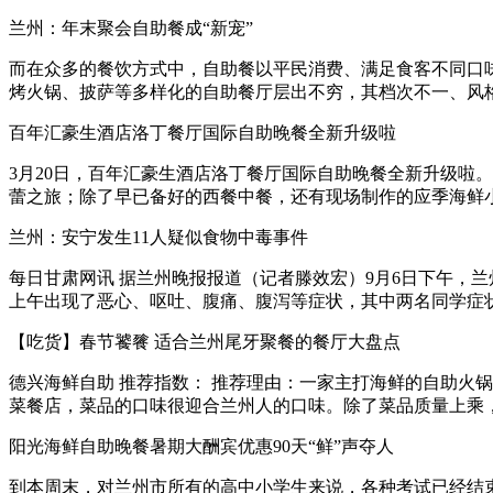
兰州：年末聚会自助餐成“新宠”
而在众多的餐饮方式中，自助餐以平民消费、满足食客不同口
烤火锅、披萨等多样化的自助餐厅层出不穷，其档次不一、风格各异
百年汇豪生酒店洛丁餐厅国际自助晚餐全新升级啦
3月20日，百年汇豪生酒店洛丁餐厅国际自助晚餐全新升级啦。
蕾之旅；除了早已备好的西餐中餐，还有现场制作的应季海鲜小炒、
兰州：安宁发生11人疑似食物中毒事件
每日甘肃网讯 据兰州晚报报道（记者滕效宏）9月6日下午，兰
上午出现了恶心、呕吐、腹痛、腹泻等症状，其中两名同学症状比较
【吃货】春节饕餮 适合兰州尾牙聚餐的餐厅大盘点
德兴海鲜自助 推荐指数： 推荐理由：一家主打海鲜的自助火锅
菜餐店，菜品的口味很迎合兰州人的口味。除了菜品质量上乘，环境
阳光海鲜自助晚餐暑期大酬宾优惠90天“鲜”声夺人
到本周末，对兰州市所有的高中小学生来说，各种考试已经结