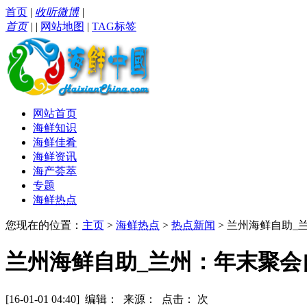
首页
|
收听微博
|
首页
|
|
网站地图
|
TAG标签
网站首页
海鲜知识
海鲜佳肴
海鲜资讯
海产荟萃
专题
海鲜热点
您现在的位置：
主页
>
海鲜热点
>
热点新闻
> 兰州海鲜自助_
兰州海鲜自助_兰州：年末聚会
[16-01-01 04:40] 编辑： 来源： 点击：
次