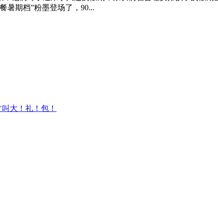
期档”粉墨登场了，90...
才叫大！礼！包！