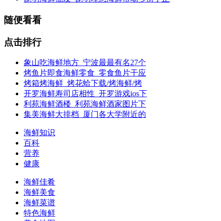
随便看看
点击排行
象山吃海鲜地方_宁波最最有名27个
烤鱼片即食海鲜零食_零食鱼片干应
烤箱烤海鲜_烤花蛤下载/烤海鲜/烤
开罗海鲜寿司店相性_开罗游戏ios下
利苑海鲜酒楼_利苑海鲜酒家图片下
集美海鲜大排档_厦门各大学附近的
海鲜知识
百科
营养
健康
海鲜佳肴
海鲜美食
海鲜菜谱
特色海鲜