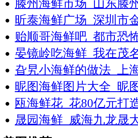
滕州海鲜市场_山东滕
昕泰海鲜广场_深圳市
贻顺哥海鲜吧_都市恐
晏镜岭吃海鲜_我在茂
旮旯小海鲜的做法_上
昵图海鲜图片大全_昵
瓯海鲜花_花80亿元打
晟园海鲜_威海九龙晟