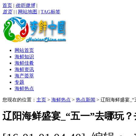
首页
|
收听微博
|
首页
|
|
网站地图
|
TAG标签
网站首页
海鲜知识
海鲜佳肴
海鲜资讯
海产荟萃
专题
海鲜热点
您现在的位置：
主页
>
海鲜热点
>
热点新闻
> 辽阳海鲜盛宴_
辽阳海鲜盛宴_“五一”去哪玩