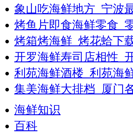
象山吃海鲜地方_宁波最
烤鱼片即食海鲜零食_
烤箱烤海鲜_烤花蛤下载
开罗海鲜寿司店相性_开
利苑海鲜酒楼_利苑海
集美海鲜大排档_厦门
海鲜知识
百科