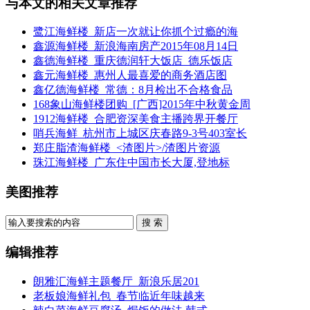
与本文的相关文章推荐
鹭江海鲜楼_新店一次就让你抓个过瘾的海
鑫源海鲜楼_新浪海南房产2015年08月14日
鑫德海鲜楼_重庆德润轩大饭店_德乐饭店
鑫元海鲜楼_惠州人最喜爱的商务酒店图
鑫亿德海鲜楼_常德：8月检出不合格食品
168象山海鲜楼团购_[广西]2015年中秋黄金周
1912海鲜楼_合肥资深美食主播跨界开餐厅
哨兵海鲜_杭州市上城区庆春路9-3号403室长
郑庄脂渣海鲜楼_<渣图片>/渣图片资源
珠江海鲜楼_广东住中国市长大厦,登地标
美图推荐
搜 索
编辑推荐
朗雅汇海鲜主题餐厅_新浪乐居201
老板娘海鲜礼包_春节临近年味越来