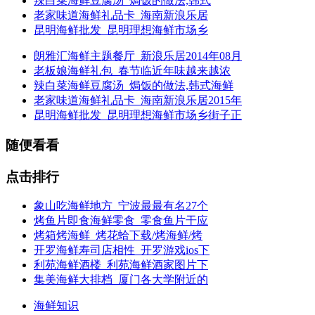
辣白菜海鲜豆腐汤_焗饭的做法,韩式
老家味道海鲜礼品卡_海南新浪乐居
昆明海鲜批发_昆明理想海鲜市场乡
朗雅汇海鲜主题餐厅_新浪乐居2014年08月
老板娘海鲜礼包_春节临近年味越来越浓
辣白菜海鲜豆腐汤_焗饭的做法,韩式海鲜
老家味道海鲜礼品卡_海南新浪乐居2015年
昆明海鲜批发_昆明理想海鲜市场乡街子正
随便看看
点击排行
象山吃海鲜地方_宁波最最有名27个
烤鱼片即食海鲜零食_零食鱼片干应
烤箱烤海鲜_烤花蛤下载/烤海鲜/烤
开罗海鲜寿司店相性_开罗游戏ios下
利苑海鲜酒楼_利苑海鲜酒家图片下
集美海鲜大排档_厦门各大学附近的
海鲜知识