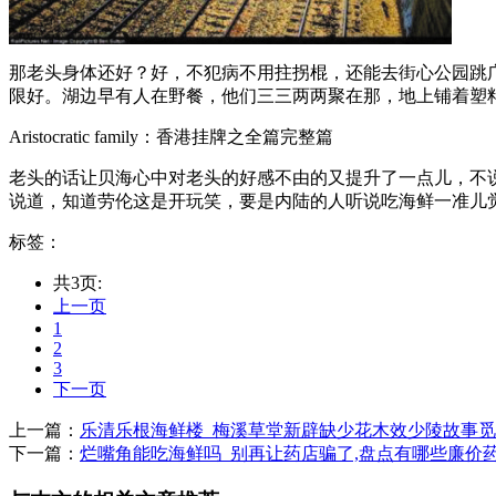
那老头身体还好？好，不犯病不用拄拐棍，还能去街心公园跳广
限好。湖边早有人在野餐，他们三三两两聚在那，地上铺着塑料
Aristocratic family：香港挂牌之全篇完整篇
老头的话让贝海心中对老头的好感不由的又提升了一点儿，不说
说道，知道劳伦这是开玩笑，要是内陆的人听说吃海鲜一准儿觉得
标签：
共3页:
上一页
1
2
3
下一页
上一篇：
乐清乐根海鲜楼_梅溪草堂新辟缺少花木效少陵故事
下一篇：
烂嘴角能吃海鲜吗_别再让药店骗了,盘点有哪些廉价