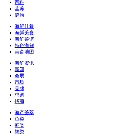
百科
营养
健康
海鲜佳肴
海鲜美食
海鲜菜谱
特色海鲜
美食地图
海鲜资讯
新闻
会展
市场
品牌
求购
招商
海产荟萃
鱼类
虾类
蟹类