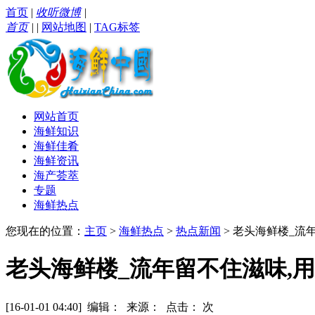
首页
|
收听微博
|
首页
|
|
网站地图
|
TAG标签
网站首页
海鲜知识
海鲜佳肴
海鲜资讯
海产荟萃
专题
海鲜热点
您现在的位置：
主页
>
海鲜热点
>
热点新闻
> 老头海鲜楼_流年
老头海鲜楼_流年留不住滋味,用1
[16-01-01 04:40] 编辑： 来源： 点击：
次