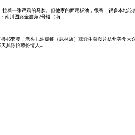
拉着一张严肃的马脸。但他家的面用板油，很香，很多本地吃货专
南川园路金鑫苑2号楼（南...
头子海鲜楼46套餐，老头儿油爆虾（武林店）蒜蓉生菜图片杭州美
天其陈怡蓉扮情人...