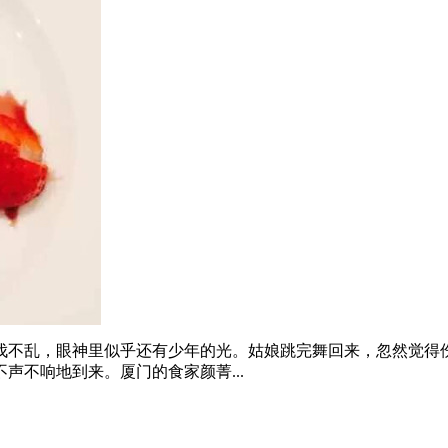
乱，眼神里似乎还有少年的光。姑娘跳完舞回来，忽然觉得伤感，她说
声不响地到来。厦门的食家颜菁...