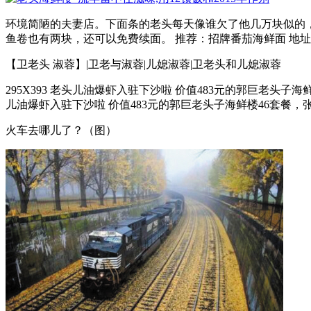
环境简陋的夫妻店。下面条的老头每天像谁欠了他几万块似的，
鱼卷也有两块，还可以免费续面。 推荐：招牌番茄海鲜面 地址：
【卫老头 淑蓉】|卫老与淑蓉|儿媳淑蓉|卫老头和儿媳淑蓉
295X393 老头儿油爆虾入驻下沙啦 价值483元的郭巨老
儿油爆虾入驻下沙啦 价值483元的郭巨老头子海鲜楼46套餐，张
火车去哪儿了？（图）