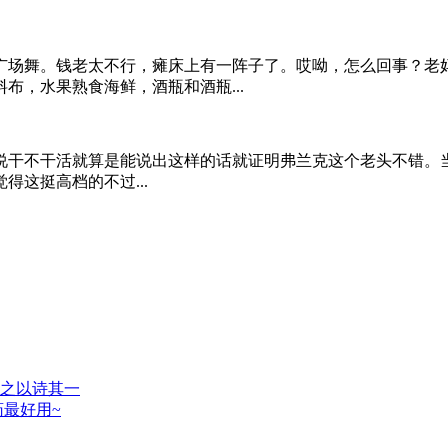
场舞。钱老太不行，瘫床上有一阵子了。哎呦，怎么回事？老妈自
布，水果熟食海鲜，酒瓶和酒瓶...
干不干活就算是能说出这样的话就证明弗兰克这个老头不错。当然
这挺高档的不过...
觅之以诗其一
药最好用~