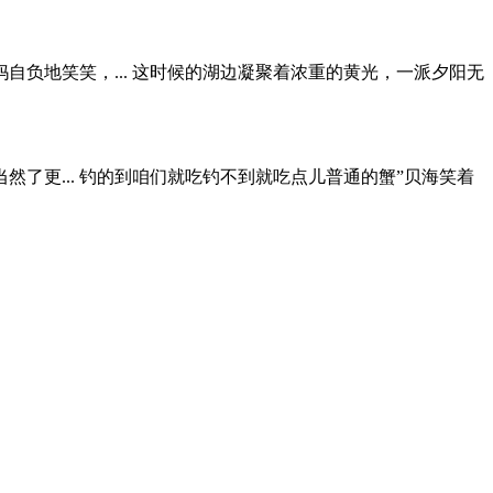
负地笑笑，... 这时候的湖边凝聚着浓重的黄光，一派夕阳无
了更... 钓的到咱们就吃钓不到就吃点儿普通的蟹”贝海笑着