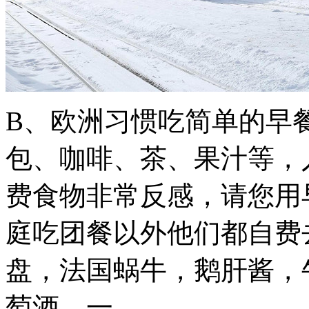
B、欧洲习惯吃简单的早
包、咖啡、茶、果汁等，
费食物非常反感，请您用早
庭吃团餐以外他们都自费
盘，法国蜗牛，鹅肝酱，
萄酒。一...