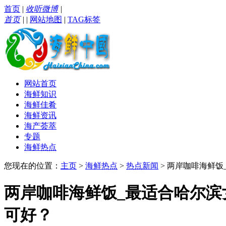
首页
|
收听微博
|
首页
|
|
网站地图
|
TAG标签
网站首页
海鲜知识
海鲜佳肴
海鲜资讯
海产荟萃
专题
海鲜热点
您现在的位置：
主页
>
海鲜热点
>
热点新闻
> 两岸咖啡海鲜饭
两岸咖啡海鲜饭_最适合哈尔滨女
可好？