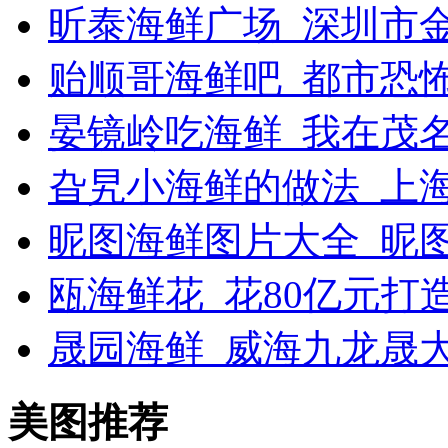
昕泰海鲜广场_深圳市
贻顺哥海鲜吧_都市恐
晏镜岭吃海鲜_我在茂
旮旯小海鲜的做法_上
昵图海鲜图片大全_昵
瓯海鲜花_花80亿元打
晟园海鲜_威海九龙晟
美图推荐