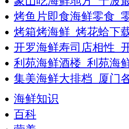
象山吃海鲜地方_宁波最
烤鱼片即食海鲜零食_
烤箱烤海鲜_烤花蛤下载
开罗海鲜寿司店相性_开
利苑海鲜酒楼_利苑海
集美海鲜大排档_厦门
海鲜知识
百科