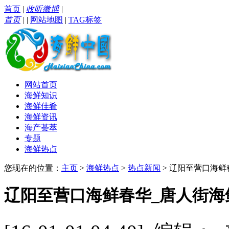
首页
|
收听微博
|
首页
|
|
网站地图
|
TAG标签
网站首页
海鲜知识
海鲜佳肴
海鲜资讯
海产荟萃
专题
海鲜热点
您现在的位置：
主页
>
海鲜热点
>
热点新闻
> 辽阳至营口海
辽阳至营口海鲜春华_唐人街海