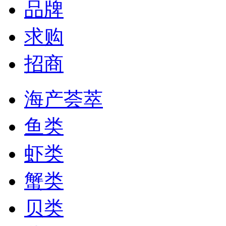
品牌
求购
招商
海产荟萃
鱼类
虾类
蟹类
贝类