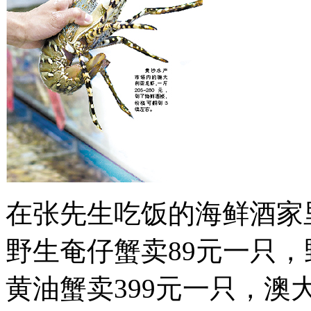
在张先生吃饭的海鲜酒家
野生奄仔蟹卖89元一只，
黄油蟹卖399元一只，澳