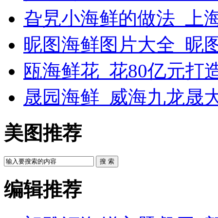
旮旯小海鲜的做法_上
昵图海鲜图片大全_昵
瓯海鲜花_花80亿元打
晟园海鲜_威海九龙晟
美图推荐
搜 索
编辑推荐