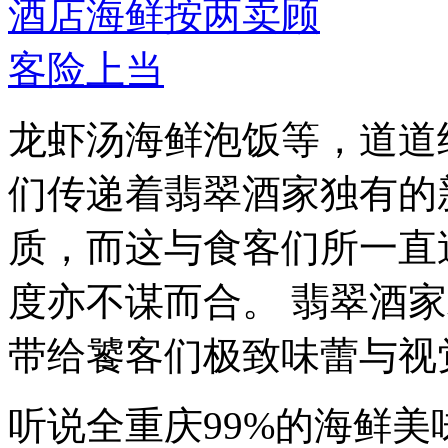
龙虾汤海鲜泡饭等，道道
们传递着翡翠酒家独有的
质，而这与食客们所一直
度亦不谋而合。 翡翠酒
带给饕客们极致味蕾与视觉
听说全重庆99%的海鲜