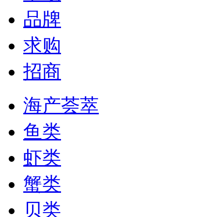
品牌
求购
招商
海产荟萃
鱼类
虾类
蟹类
贝类