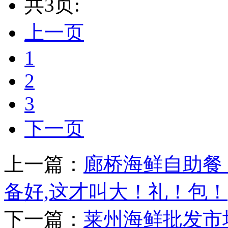
共3页:
上一页
1
2
3
下一页
上一篇：
廊桥海鲜自助餐
备好,这才叫大！礼！包！
下一篇：
莱州海鲜批发市