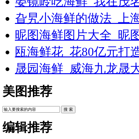
晏镜岭吃海鲜_我在茂
旮旯小海鲜的做法_上
昵图海鲜图片大全_昵
瓯海鲜花_花80亿元打
晟园海鲜_威海九龙晟
美图推荐
搜 索
编辑推荐