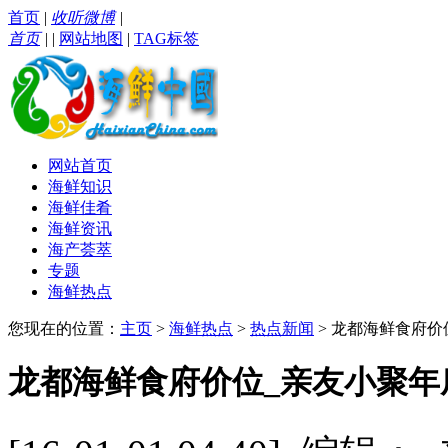
首页
|
收听微博
|
首页
|
|
网站地图
|
TAG标签
网站首页
海鲜知识
海鲜佳肴
海鲜资讯
海产荟萃
专题
海鲜热点
您现在的位置：
主页
>
海鲜热点
>
热点新闻
> 龙都海鲜食府价
龙都海鲜食府价位_亲友小聚年底