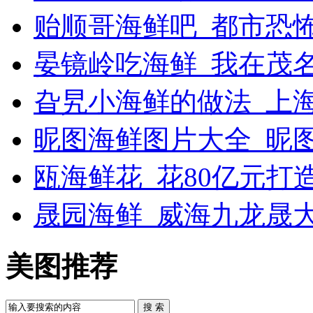
贻顺哥海鲜吧_都市恐
晏镜岭吃海鲜_我在茂
旮旯小海鲜的做法_上
昵图海鲜图片大全_昵
瓯海鲜花_花80亿元打
晟园海鲜_威海九龙晟
美图推荐
搜 索