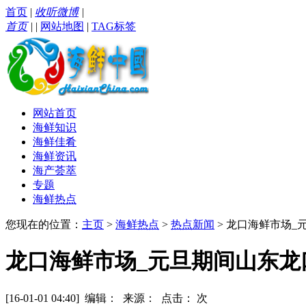
首页
|
收听微博
|
首页
|
|
网站地图
|
TAG标签
网站首页
海鲜知识
海鲜佳肴
海鲜资讯
海产荟萃
专题
海鲜热点
您现在的位置：
主页
>
海鲜热点
>
热点新闻
> 龙口海鲜市场
龙口海鲜市场_元旦期间山东
[16-01-01 04:40] 编辑： 来源： 点击：
次