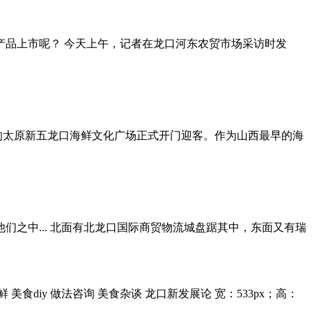
品上市呢？ 今天上午，记者在龙口河东农贸市场采访时发
角的太原新五龙口海鲜文化广场正式开门迎客。作为山西最早的海
之中... 北面有北龙口国际商贸物流城盘踞其中，东面又有瑞
鲜 美食diy 做法咨询 美食杂谈 龙口新发展论 宽：533px；高：