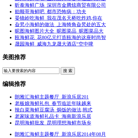
昕泰海鲜广场_深圳市金腾炫商贸有限公司
贻顺哥海鲜吧_都市恐怖病：功夫
晏镜岭吃海鲜_我在茂名天桥吃炸鸡,你在
旮旯小海鲜的做法_上海犄角旮旯处的五大
昵图海鲜图片大全_昵图菜品_昵图菜品大
瓯海鲜花_花80亿元打造瓯海的这座时尚智
晟园海鲜_威海九龙晟大酒店“空中啤
美图推荐
搜 索
编辑推荐
朗雅汇海鲜主题餐厅_新浪乐居201
老板娘海鲜礼包_春节临近年味越来
辣白菜海鲜豆腐汤_焗饭的做法,韩式
老家味道海鲜礼品卡_海南新浪乐居
昆明海鲜批发_昆明理想海鲜市场乡
朗雅汇海鲜主题餐厅_新浪乐居2014年08月