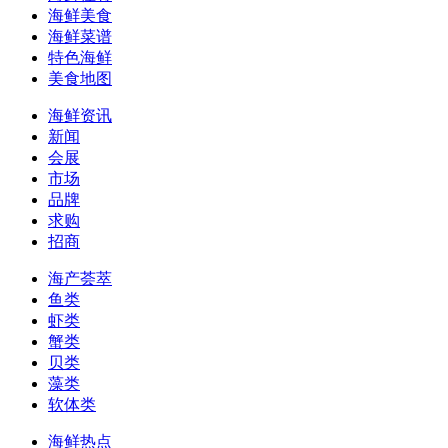
海鲜美食
海鲜菜谱
特色海鲜
美食地图
海鲜资讯
新闻
会展
市场
品牌
求购
招商
海产荟萃
鱼类
虾类
蟹类
贝类
藻类
软体类
海鲜热点