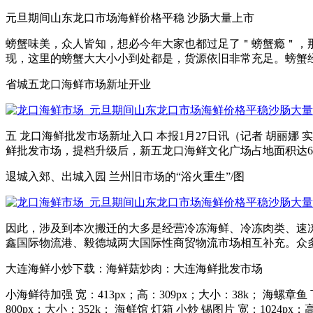
元旦期间山东龙口市场海鲜价格平稳 沙肠大量上市
螃蟹味美，众人皆知，想必今年大家也都过足了＂螃蟹瘾＂，
现，这里的螃蟹大大小小到处都是，货源依旧非常充足。螃蟹经销
省城五龙口海鲜市场新址开业
五 龙口海鲜批发市场新址入口 本报1月27日讯（记者 胡丽
鲜批发市场，提档升级后，新五龙口海鲜文化广场占地面积达63亩，容
退城入郊、出城入园 兰州旧市场的“浴火重生”/图
因此，涉及到本次搬迁的大多是经营冷冻海鲜、冷冻肉类、速冻
鑫国际物流港、毅德城两大国际性商贸物流市场相互补充。众多优秀
大连海鲜小炒下载：海鲜菇炒肉：大连海鲜批发市场
小海鲜待加强 宽：413px；高：309px；大小：38k； 海螺章鱼
800px；大小：352k； 海鲜馆 灯箱 小炒 锡图片 宽：1024px；