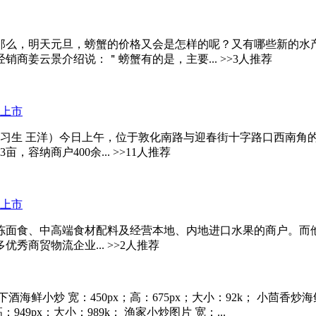
那么，明天元旦，螃蟹的价格又会是怎样的呢？又有哪些新的水产
商姜云景介绍说：＂螃蟹有的是，主要... >>3人推荐
娜 实习生 王洋）今日上午，位于敦化南路与迎春街十字路口西南
纳商户400余... >>11人推荐
面食、中高端食材配料及经营本地、内地进口水果的商户。而他们
商贸物流企业... >>2人推荐
 下酒海鲜小炒 宽：450px；高：675px；大小：92k； 小茴香炒海
高：949px；大小：989k； 渔家小炒图片 宽：...