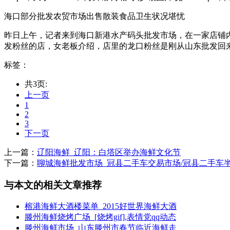
海口部分批发农贸市场出售散装食品卫生状况堪忧
昨日上午，记者来到海口新港水产码头批发市场，在一家店铺内
发粉丝的店，女老板介绍，店里的龙口粉丝是刚从山东批发回来的，
标签：
共3页:
上一页
1
2
3
下一页
上一篇：
辽阳海鲜_辽阳：白塔区举办海鲜文化节
下一篇：
聊城海鲜批发市场_冠县二手车交易市场/冠县二手车
与本文的相关文章推荐
榕港海鲜大酒楼菜单_2015好世界海鲜大酒
滕州海鲜烧烤广场_[烧烤gif],表情党qq动态
滕州海鲜市场_山东滕州市春节临近海鲜走