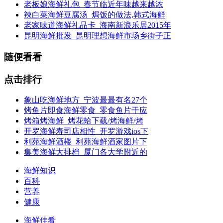
老板娘海鲜礼包_春节临近年味越来越浓
辣白菜海鲜豆腐汤_焗饭的做法,韩式海鲜
老家味道海鲜礼品卡_海南新浪乐居2015年
昆明海鲜批发_昆明理想海鲜市场乡街子正
随便看看
点击排行
象山吃海鲜地方_宁波最最有名27个
烤鱼片即食海鲜零食_零食鱼片干应
烤箱烤海鲜_烤花蛤下载/烤海鲜/烤
开罗海鲜寿司店相性_开罗游戏ios下
利苑海鲜酒楼_利苑海鲜酒家图片下
集美海鲜大排档_厦门各大学附近的
海鲜知识
百科
营养
健康
海鲜佳肴