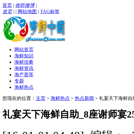
首页
|
收听微博
|
首页
|
|
网站地图
|
TAG标签
网站首页
海鲜知识
海鲜佳肴
海鲜资讯
海产荟萃
专题
海鲜热点
您现在的位置：
主页
>
海鲜热点
>
热点新闻
> 礼宴天下海鲜自
礼宴天下海鲜自助_8座谢师宴2