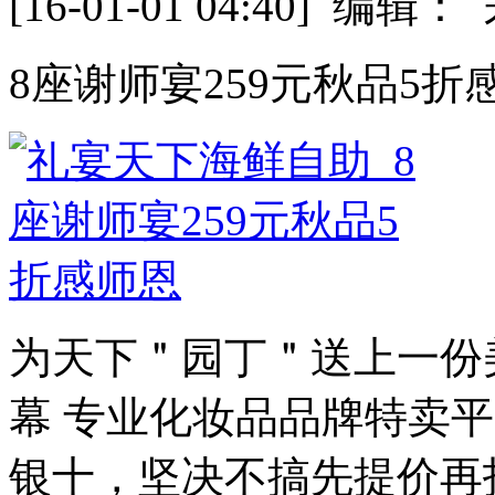
[16-01-01 04:40] 
8座谢师宴259元秋品5折
为天下＂园丁＂送上一份
幕 专业化妆品品牌特卖
银十，坚决不搞先提价再