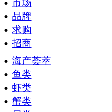
市场
品牌
求购
招商
海产荟萃
鱼类
虾类
蟹类