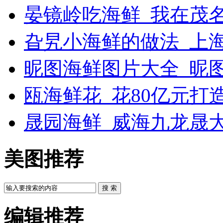
晏镜岭吃海鲜_我在茂
旮旯小海鲜的做法_上
昵图海鲜图片大全_昵
瓯海鲜花_花80亿元打
晟园海鲜_威海九龙晟
美图推荐
搜 索
编辑推荐