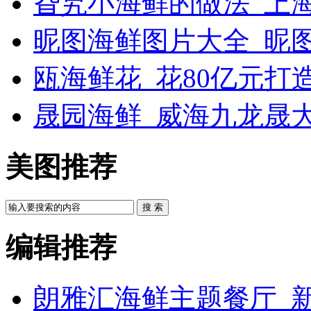
旮旯小海鲜的做法_上
昵图海鲜图片大全_昵
瓯海鲜花_花80亿元打
晟园海鲜_威海九龙晟
美图推荐
搜 索
编辑推荐
朗雅汇海鲜主题餐厅_新