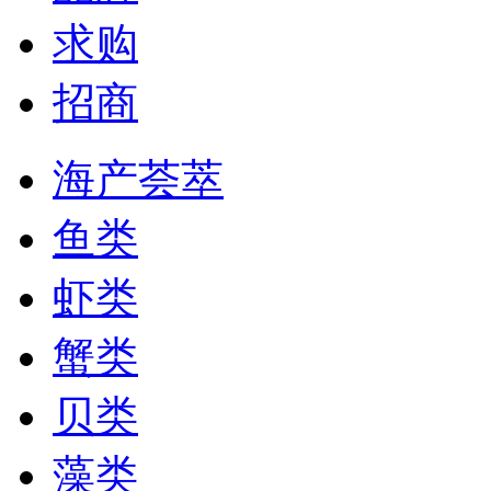
求购
招商
海产荟萃
鱼类
虾类
蟹类
贝类
藻类