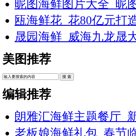
昵图海鲜图片大全_昵
瓯海鲜花_花80亿元打
晟园海鲜_威海九龙晟
美图推荐
搜 索
编辑推荐
朗雅汇海鲜主题餐厅_新
老板娘海鲜礼包_春节