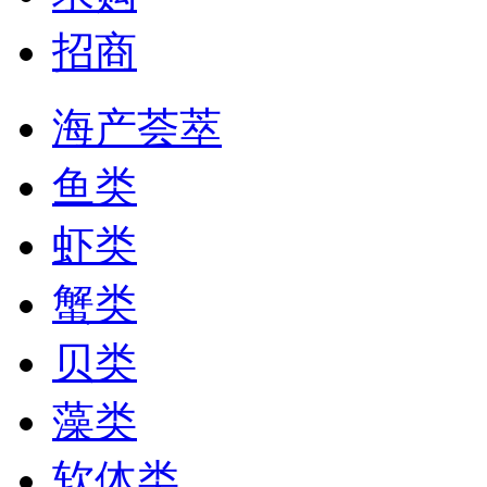
招商
海产荟萃
鱼类
虾类
蟹类
贝类
藻类
软体类