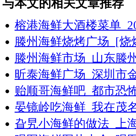
与本文的相关文章推荐
榕港海鲜大酒楼菜单_2
滕州海鲜烧烤广场_[烧烤g
滕州海鲜市场_山东滕
昕泰海鲜广场_深圳市
贻顺哥海鲜吧_都市恐
晏镜岭吃海鲜_我在茂
旮旯小海鲜的做法_上