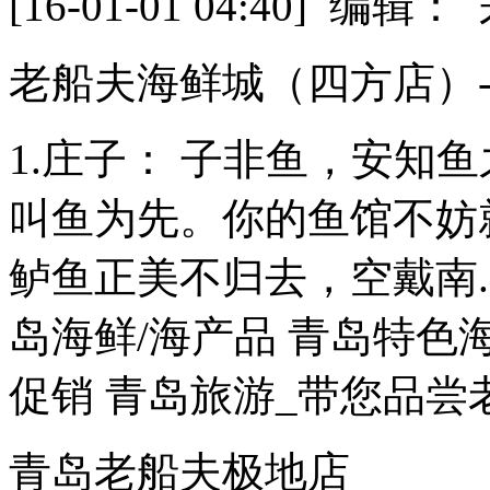
[16-01-01 04:40] 
老船夫海鲜城（四方店）-
1.庄子： 子非鱼，安知
叫鱼为先。你的鱼馆不妨就
鲈鱼正美不归去，空戴南..
岛海鲜/海产品 青岛特色
促销 青岛旅游_带您品尝老
青岛老船夫极地店