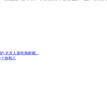
-北京人喜吃海鲜廊...
|？协和八