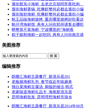
簋街胶东小海鲜_去老北京胡同宵夜吃肉、
簋街海鲜香锅_吃爽虾蟹何必都去簋街小编
簋街辣炒海鲜_吃爽虾蟹何必都去簋街小编
蚝王品味海鲜烧烤_重庆哪里烧烤好吃看这
蚝仔湾海鲜馆_再有人问你郑州请客去哪吃
螃蟹算不算海鲜_宁波哪里的“海鲜夜
粽子能和海鲜一起吃吗_再有人问你南京请
美图推荐
搜 索
编辑推荐
朗雅汇海鲜主题餐厅_新浪乐居201
老板娘海鲜礼包_春节临近年味越来
辣白菜海鲜豆腐汤_焗饭的做法,韩式
老家味道海鲜礼品卡_海南新浪乐居
昆明海鲜批发_昆明理想海鲜市场乡
朗雅汇海鲜主题餐厅_新浪乐居2014年08月