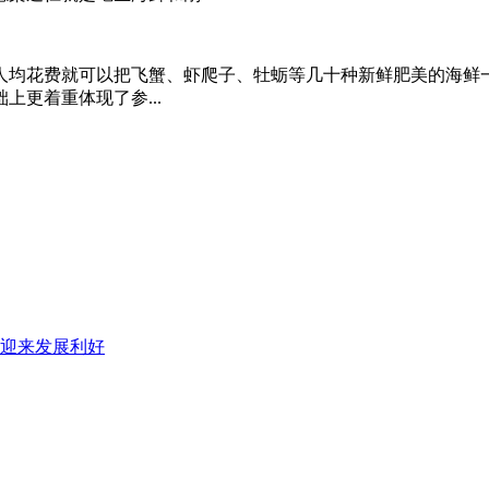
人均花费就可以把飞蟹、虾爬子、牡蛎等几十种新鲜肥美的海鲜
更着重体现了参...
港迎来发展利好