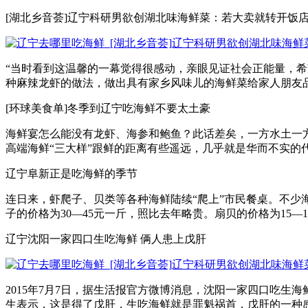
[湖北乡音荟]辽宁科研男欲创湖北味海鲜菜：若大卖就转开饭
“当时看到这温馨的一幕觉得很感动，亲眼见证社会正能量，希
种麻辣龙虾的做法，做出具有家乡风味儿的海鲜菜给家人朋友品尝。
[环球美食单]冬季到辽宁吃海鲜不要太土豪
海鲜宴怎么能没有龙虾、海参和鲍鱼？此话差矣，一方水土一
高端海鲜“三大样”跟鲜的距离有些遥远，几乎就是华而不实的代
辽宁阜新正是吃海鲜的季节
连日来，虾爬子、贝类等各种海鲜陆续“爬上”市民餐桌。不
子的价格为30—45元一斤，照比去年略贵。扇贝的价格为15—18
辽宁沈阳一家四口生吃海鲜 俩人患上戊肝
2015年7月7日，据生活报官方微博消息，沈阳一家四口吃
生表示，这是得了戊肝，生吃海鲜就是罪魁祸首，戊肝的一种感染