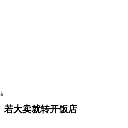
店
：若大卖就转开饭店