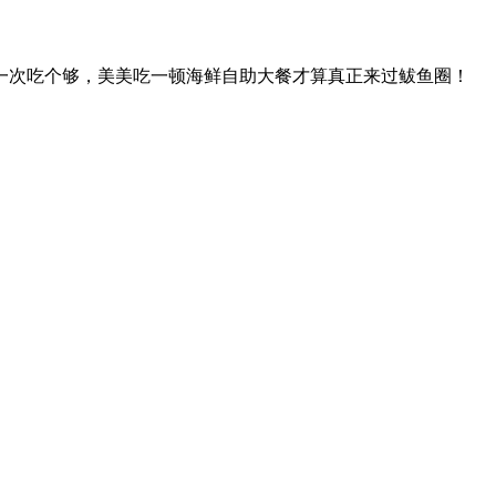
一次吃个够，美美吃一顿海鲜自助大餐才算真正来过鲅鱼圈！