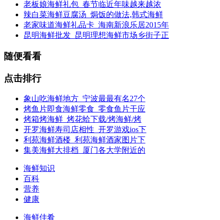
老板娘海鲜礼包_春节临近年味越来越浓
辣白菜海鲜豆腐汤_焗饭的做法,韩式海鲜
老家味道海鲜礼品卡_海南新浪乐居2015年
昆明海鲜批发_昆明理想海鲜市场乡街子正
随便看看
点击排行
象山吃海鲜地方_宁波最最有名27个
烤鱼片即食海鲜零食_零食鱼片干应
烤箱烤海鲜_烤花蛤下载/烤海鲜/烤
开罗海鲜寿司店相性_开罗游戏ios下
利苑海鲜酒楼_利苑海鲜酒家图片下
集美海鲜大排档_厦门各大学附近的
海鲜知识
百科
营养
健康
海鲜佳肴