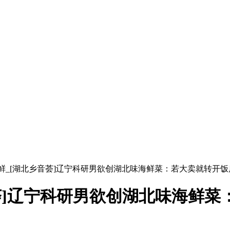
鲜_[湖北乡音荟]辽宁科研男欲创湖北味海鲜菜：若大卖就转开饭
荟]辽宁科研男欲创湖北味海鲜菜