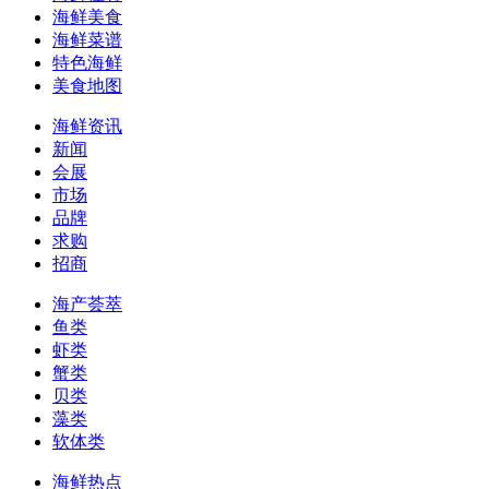
海鲜美食
海鲜菜谱
特色海鲜
美食地图
海鲜资讯
新闻
会展
市场
品牌
求购
招商
海产荟萃
鱼类
虾类
蟹类
贝类
藻类
软体类
海鲜热点