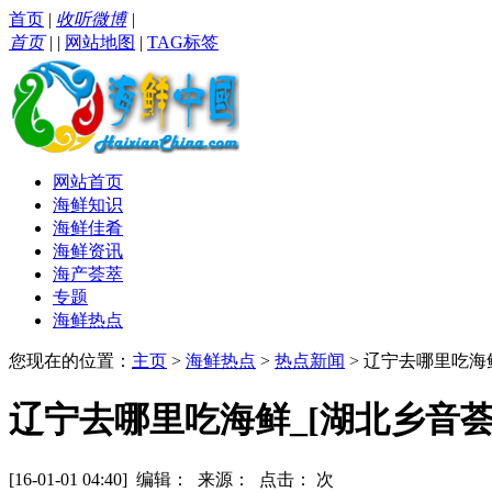
首页
|
收听微博
|
首页
|
|
网站地图
|
TAG标签
网站首页
海鲜知识
海鲜佳肴
海鲜资讯
海产荟萃
专题
海鲜热点
您现在的位置：
主页
>
海鲜热点
>
热点新闻
> 辽宁去哪里吃海
辽宁去哪里吃海鲜_[湖北乡音
[16-01-01 04:40] 编辑： 来源： 点击：
次