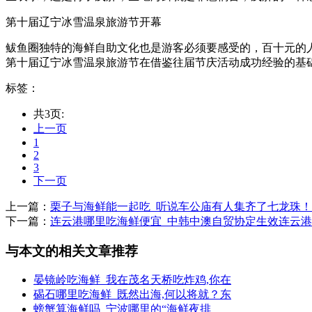
第十届辽宁冰雪温泉旅游节开幕
鲅鱼圈独特的海鲜自助文化也是游客必须要感受的，百十元的
第十届辽宁冰雪温泉旅游节在借鉴往届节庆活动成功经验的基础上
标签：
共3页:
上一页
1
2
3
下一页
上一篇：
栗子与海鲜能一起吃_听说车公庙有人集齐了七龙珠！
下一篇：
连云港哪里吃海鲜便宜_中韩中澳自贸协定生效连云
与本文的相关文章推荐
晏镜岭吃海鲜_我在茂名天桥吃炸鸡,你在
碣石哪里吃海鲜_既然出海,何以将就？东
螃蟹算海鲜吗_宁波哪里的“海鲜夜排