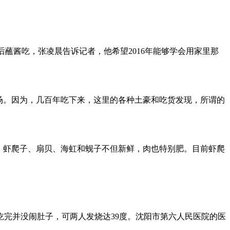
蘸酱吃，张凌晨告诉记者，他希望2016年能够学会用家里那
场。因为，几百年吃下来，这里的各种土豪和吃货发现，所谓的
，虾爬子、扇贝、海虹和蚬子不但新鲜，肉也特别肥。目前虾爬
吃完并没闹肚子，可两人发烧达39度。沈阳市第六人民医院的医