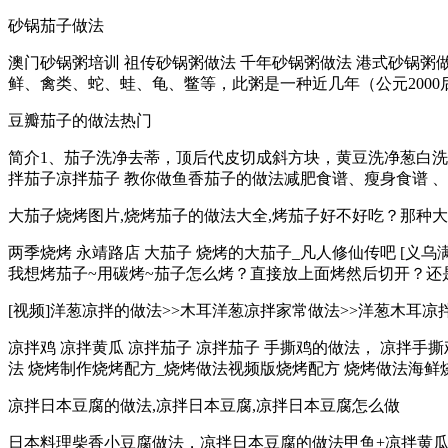
砂锅茄子做法
澳门砂锅粥培训 祖传砂锅粥做法 千年砂锅粥做法 港式砂锅粥做
鲜、禽类、蛇、蛙、龟、鳖等，此粥是一种近几年（公元2000后）新
豆瓣茄子的做法热门
简介1、茄子洗净去蒂，顶后代皮切成斜方块，黄豆洗净葱白洗净
拌茄子凉拌茄子 教你做鱼香茄子的做法减肥食谱、瘦身食谱 、减
大茄子烧烤图片,烧烤茄子的做法大全,烤茄子好不好吃？那种
两季烧烤 永靖路店 大茄子 烧烤的大茄子_凡人修仙传吧 [义乌
我想烤茄子~用碳烤~茄子怎么烤？直接放上面烤然后切开？还是
[视频]洋葱凉拌的做法>>木耳洋葱凉拌家常做法>>洋葱木耳凉拌视
凉拌鸡 凉拌黄瓜 凉拌茄子 凉拌茄子 手撕鸡的做法， 凉拌手
法 烧烤制作烧烤配方_烧烤做法视频版烧烤配方 烧烤做法海鲜烧
凉拌日本豆腐的做法,凉拌日本豆腐,凉拌日本豆腐怎么做
日本料理柴香小豆腐做法，凉拌日本豆腐的做法甲鱼+凉拌黄瓜