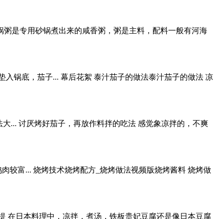
潮州砂锅粥是专用砂锅煮出来的咸香粥，粥是主料，配料一般有河海
锅底，茄子... 幕后花絮 泰汁茄子的做法泰汁茄子的做法 凉
法大... 讨厌烤好茄子，再放作料拌的吃法 感觉象凉拌的，不爽
肉较富... 烧烤技术烧烤配方_烧烤做法视频版烧烤酱料 烧烤做
提 在日本料理中，凉拌，煮汤，铁板贵妃豆腐还是像日本豆腐