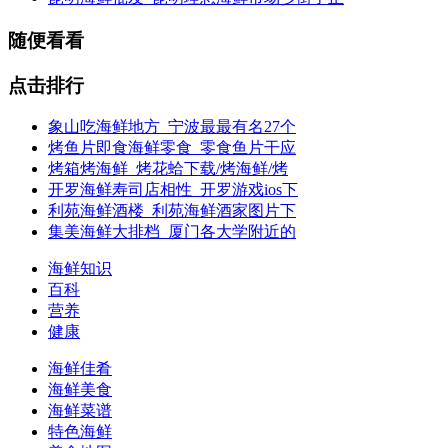
随便看看
点击排行
象山吃海鲜地方_宁波最最有名27个
烤鱼片即食海鲜零食_零食鱼片干应
烤箱烤海鲜_烤花蛤下载/烤海鲜/烤
开罗海鲜寿司店相性_开罗游戏ios下
利苑海鲜酒楼_利苑海鲜酒家图片下
集美海鲜大排档_厦门各大学附近的
海鲜知识
百科
营养
健康
海鲜佳肴
海鲜美食
海鲜菜谱
特色海鲜