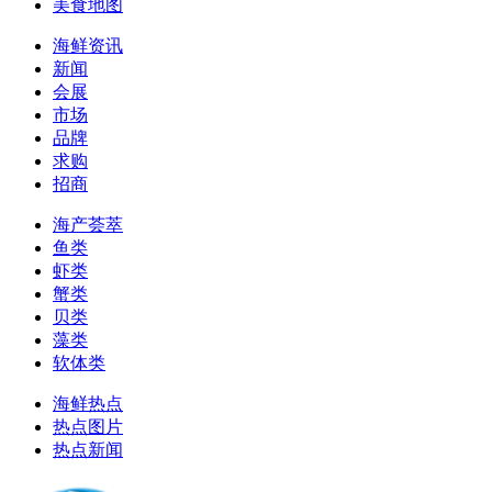
美食地图
海鲜资讯
新闻
会展
市场
品牌
求购
招商
海产荟萃
鱼类
虾类
蟹类
贝类
藻类
软体类
海鲜热点
热点图片
热点新闻