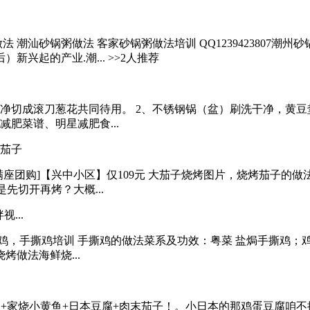
法 潮汕砂锅粥做法 客家砂锅粥做法培训 QQ1239423807
兴起的产业.潮... >>2人推荐
切成滚刀葱花共同待用。 2、不锈钢锅（盆）刷洗干净，黄豆垫入
肥菜谱、明星减肥食...
大茄子
满座团购]【兴中小区】仅109元 大茄子烧烤图片，烧烤茄子的做
先切开再烤？大概...
...
撕鸡，手撕鸡培训 手撕鸡的做法菜系及功效：粤菜 盐焗手撕鸡；鸡
烤做法海鲜烧...
+家烧小黄鱼+日本豆腐+肉末茄子！。小日本的那鸡蛋豆腐咱不