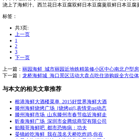
浇上了海鲜汁。西兰花日本豆腐双鲜日本豆腐羹双鲜日本豆腐羹的
标签：
共3页:
上一页
1
2
3
下一页
上一篇：
丽园海鲜_城市丽园近地铁精装修小区中心南北户型
下一篇：
龙桥海鲜城_海口景区活动大盘点吃住游购娱全方位
与本文的相关文章推荐
榕港海鲜大酒楼菜单_2015好世界海鲜大酒
滕州海鲜烧烤广场_[烧烤gif],表情党qq动态
滕州海鲜市场_山东滕州市春节临近海鲜走
昕泰海鲜广场_深圳市金腾炫商贸有限公司
贻顺哥海鲜吧_都市恐怖病：功夫
晏镜岭吃海鲜_我在茂名天桥吃炸鸡,你在