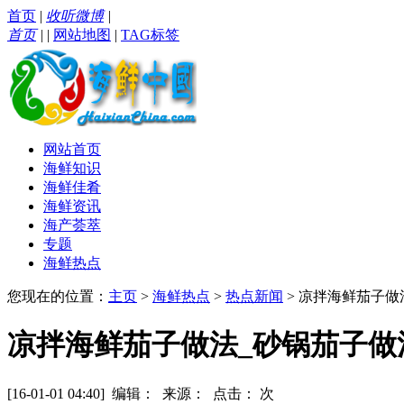
首页
|
收听微博
|
首页
|
|
网站地图
|
TAG标签
网站首页
海鲜知识
海鲜佳肴
海鲜资讯
海产荟萃
专题
海鲜热点
您现在的位置：
主页
>
海鲜热点
>
热点新闻
> 凉拌海鲜茄子做
凉拌海鲜茄子做法_砂锅茄子做
[16-01-01 04:40] 编辑： 来源： 点击：
次