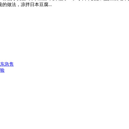
做法，凉拌日本豆腐...
房东急售
体验