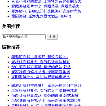
旮旯小海鲜的做法_上海犄角旮旯处的五大
昵图海鲜图片大全_昵图菜品_昵图菜品大
瓯海鲜花_花80亿元打造瓯海的这座时尚智
晟园海鲜_威海九龙晟大酒店“空中啤
美图推荐
搜 索
编辑推荐
朗雅汇海鲜主题餐厅_新浪乐居201
老板娘海鲜礼包_春节临近年味越来
辣白菜海鲜豆腐汤_焗饭的做法,韩式
老家味道海鲜礼品卡_海南新浪乐居
昆明海鲜批发_昆明理想海鲜市场乡
朗雅汇海鲜主题餐厅_新浪乐居2014年08月
老板娘海鲜礼包_春节临近年味越来越浓
辣白菜海鲜豆腐汤_焗饭的做法,韩式海鲜
老家味道海鲜礼品卡_海南新浪乐居2015年
昆明海鲜批发_昆明理想海鲜市场乡街子正