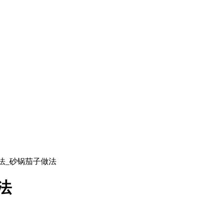
法_砂锅茄子做法
法