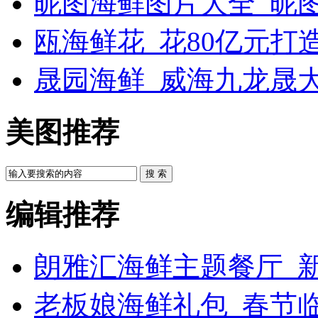
昵图海鲜图片大全_昵
瓯海鲜花_花80亿元打
晟园海鲜_威海九龙晟
美图推荐
搜 索
编辑推荐
朗雅汇海鲜主题餐厅_新
老板娘海鲜礼包_春节