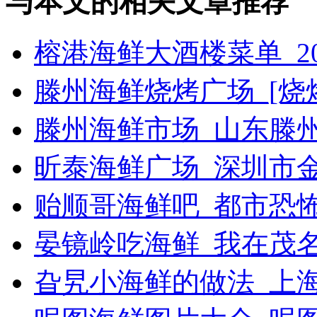
与本文的相关文章推荐
榕港海鲜大酒楼菜单_2
滕州海鲜烧烤广场_[烧烤g
滕州海鲜市场_山东滕
昕泰海鲜广场_深圳市
贻顺哥海鲜吧_都市恐
晏镜岭吃海鲜_我在茂
旮旯小海鲜的做法_上