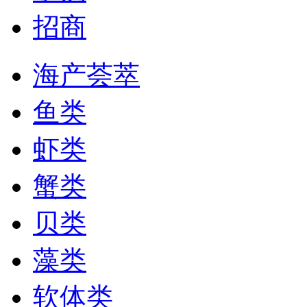
招商
海产荟萃
鱼类
虾类
蟹类
贝类
藻类
软体类