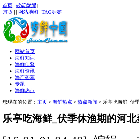
首页
|
收听微博
|
首页
|
|
网站地图
|
TAG标签
网站首页
海鲜知识
海鲜佳肴
海鲜资讯
海产荟萃
专题
海鲜热点
您现在的位置：
主页
>
海鲜热点
>
热点新闻
> 乐亭吃海鲜_
乐亭吃海鲜_伏季休渔期的河北