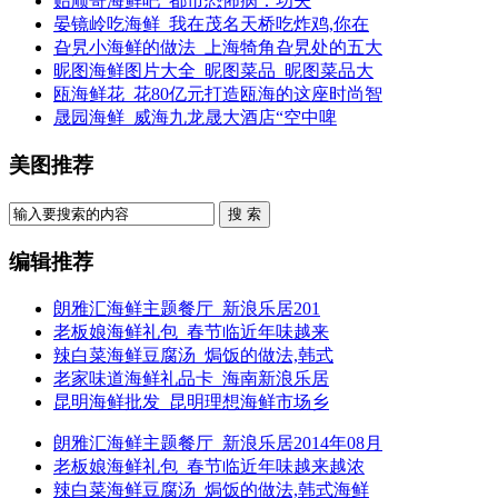
贻顺哥海鲜吧_都市恐怖病：功夫
晏镜岭吃海鲜_我在茂名天桥吃炸鸡,你在
旮旯小海鲜的做法_上海犄角旮旯处的五大
昵图海鲜图片大全_昵图菜品_昵图菜品大
瓯海鲜花_花80亿元打造瓯海的这座时尚智
晟园海鲜_威海九龙晟大酒店“空中啤
美图推荐
搜 索
编辑推荐
朗雅汇海鲜主题餐厅_新浪乐居201
老板娘海鲜礼包_春节临近年味越来
辣白菜海鲜豆腐汤_焗饭的做法,韩式
老家味道海鲜礼品卡_海南新浪乐居
昆明海鲜批发_昆明理想海鲜市场乡
朗雅汇海鲜主题餐厅_新浪乐居2014年08月
老板娘海鲜礼包_春节临近年味越来越浓
辣白菜海鲜豆腐汤_焗饭的做法,韩式海鲜