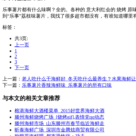
乐事薯片都有什么味啊？全的。各种的 意大利红会的 烧烤 原味 番茄
到“乐事”荔枝味薯片，我找了很多超市都没有，有谁知道哪里有卖
标签：
共3页:
上一页
1
2
3
下一页
上一篇：
老人吃什么干海鲜好_冬天吃什么最养生？水果海鲜让
下一篇：
乐事薯片香辣海鲜味_乐事薯片的所有口味
与本文的相关文章推荐
榕港海鲜大酒楼菜单_2015好世界海鲜大酒
滕州海鲜烧烤广场_[烧烤gif],表情党qq动态
滕州海鲜市场_山东滕州市春节临近海鲜走
昕泰海鲜广场_深圳市金腾炫商贸有限公司