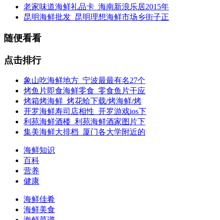
老家味道海鲜礼品卡_海南新浪乐居2015年
昆明海鲜批发_昆明理想海鲜市场乡街子正
随便看看
点击排行
象山吃海鲜地方_宁波最最有名27个
烤鱼片即食海鲜零食_零食鱼片干应
烤箱烤海鲜_烤花蛤下载/烤海鲜/烤
开罗海鲜寿司店相性_开罗游戏ios下
利苑海鲜酒楼_利苑海鲜酒家图片下
集美海鲜大排档_厦门各大学附近的
海鲜知识
百科
营养
健康
海鲜佳肴
海鲜美食
海鲜菜谱