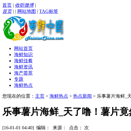
首页
|
收听微博
|
首页
|
|
网站地图
|
TAG标签
网站首页
海鲜知识
海鲜佳肴
海鲜资讯
海产荟萃
专题
海鲜热点
您现在的位置：
主页
>
海鲜热点
>
热点新闻
> 乐事薯片海鲜
乐事薯片海鲜_天了噜！薯片
[16-01-01 04:40] 编辑： 来源： 点击：
次