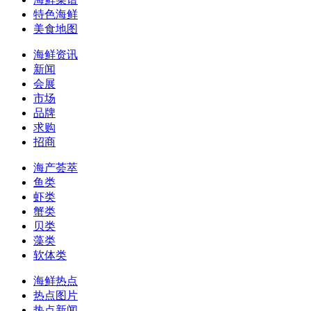
特色海鲜
美食地图
海鲜资讯
新闻
会展
市场
品牌
求购
招商
海产荟萃
鱼类
虾类
蟹类
贝类
藻类
软体类
海鲜热点
热点图片
热点新闻