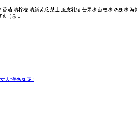
 清柠檬 清新黄瓜 芝士 脆皮乳猪 芒果味 荔枝味 鸡翅味 海鲜味
（悬...
女人“美貌如花”