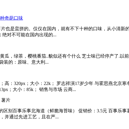
薯片也是蛮拼的。仅仅在国内，就有不下十种的口味，从小清新的原
绝对不可能在国内出现的...
黄瓜，绿茶，樱桃番茄..貌似还有个什么 芝士味已经停产了.以
装的：原味、意大利...
高：320px；大小：22k； 罗志祥演17岁少年 与霍思燕北京寒冬下
px；大小：85k； 销售与市场 云商...
）薯片
别百事乐事北海道（鲜脆海苔味） 促销价：3.5元 百事乐事薯片
，并通过先进工艺，且在严...