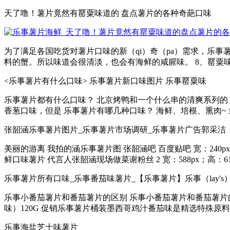
天了噜！薯片竟然有罂粟味道的 盘点薯片的各种奇葩口味
为了满足各国吃货对薯片口味的新（qi）奇（pa）需求，乐事
料的蟹。所以味道会很清淡，也会有海鲜的咸腥味。 8、罂粟味 
<乐事薯片有什么口味> 乐事薯片新口味图片 乐事罂粟味
乐事薯片都有什么口味？ 北京烤鸭和一个什么串的清爽系列的 
香葱口味，但是 乐事薯片有哪几种口味？ 海鲜、培根、熏肉~ 袋
张韶涵乐事薯片图片_乐事薯片市场调研_乐事薯片广告郭采洁
美丽的游离 我拍的涵乐事薯片图 张韶涵吧 百度贴吧 宽：240px；
鲜口味薯片 代言人张韶涵现场做菜谢粉丝 2 宽：588px；高：613
乐事薯片所有口味_乐事番茄味薯片_【乐事薯片】乐事（lay's
乐事小番茄薯片和番茄薯片的区别 乐事小番茄薯片和番茄薯片的区
味）120G 促销乐事薯片桶装墨西哥鸡汁番茄味是精选特殊原料
乐事海盐芝士味薯片