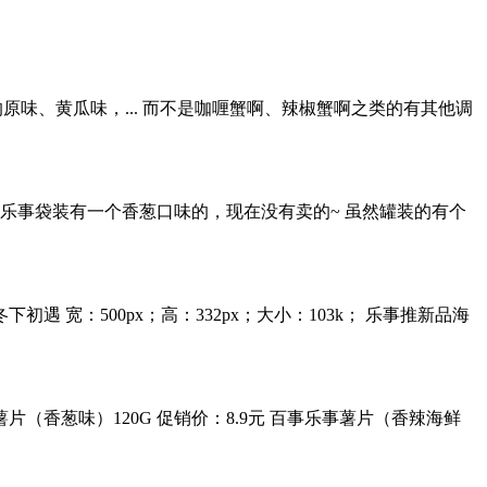
味、黄瓜味，... 而不是咖喱蟹啊、辣椒蟹啊之类的有其他调
前乐事袋装有一个香葱口味的，现在没有卖的~ 虽然罐装的有个
初遇 宽：500px；高：332px；大小：103k； 乐事推新品海
（香葱味）120G 促销价：8.9元 百事乐事薯片（香辣海鲜