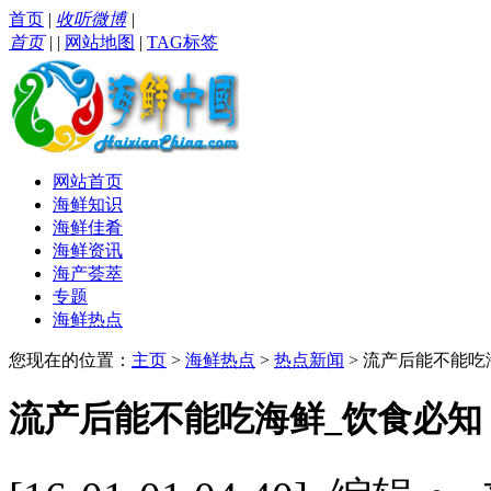
首页
|
收听微博
|
首页
|
|
网站地图
|
TAG标签
网站首页
海鲜知识
海鲜佳肴
海鲜资讯
海产荟萃
专题
海鲜热点
您现在的位置：
主页
>
海鲜热点
>
热点新闻
> 流产后能不能
流产后能不能吃海鲜_饮食必知