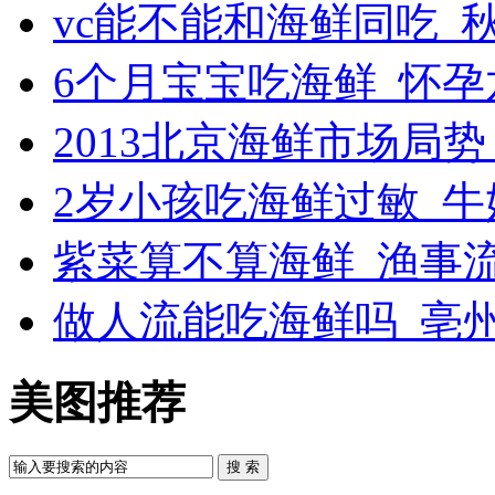
vc能不能和海鲜同吃_
6个月宝宝吃海鲜_怀
2013北京海鲜市场局
2岁小孩吃海鲜过敏_牛奶
紫菜算不算海鲜_渔事
做人流能吃海鲜吗_亳
美图推荐
搜 索