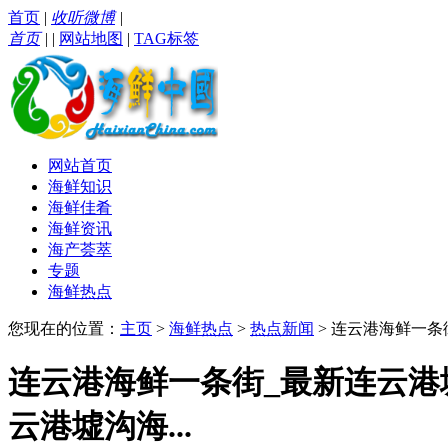
首页
|
收听微博
|
首页
|
|
网站地图
|
TAG标签
网站首页
海鲜知识
海鲜佳肴
海鲜资讯
海产荟萃
专题
海鲜热点
您现在的位置：
主页
>
海鲜热点
>
热点新闻
> 连云港海鲜一条
连云港海鲜一条街_最新连云港
云港墟沟海...