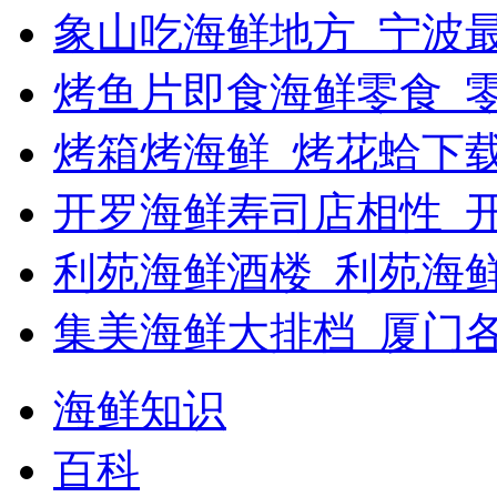
象山吃海鲜地方_宁波最
烤鱼片即食海鲜零食_
烤箱烤海鲜_烤花蛤下载
开罗海鲜寿司店相性_开
利苑海鲜酒楼_利苑海
集美海鲜大排档_厦门
海鲜知识
百科