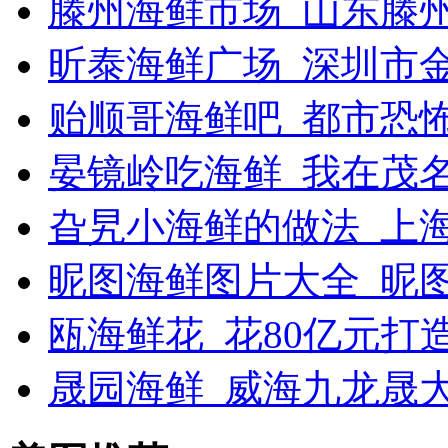
滕州海鲜市场_山东滕
昕泰海鲜广场_深圳市
贻顺哥海鲜吧_都市恐
晏镜岭吃海鲜_我在茂
旮旯小海鲜的做法_上
昵图海鲜图片大全_昵
瓯海鲜花_花80亿元打
晟园海鲜_威海九龙晟