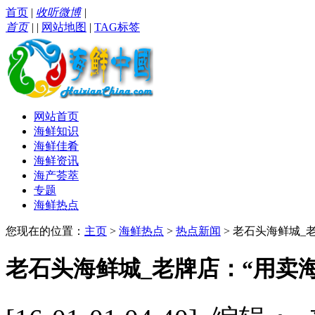
首页
|
收听微博
|
首页
|
|
网站地图
|
TAG标签
网站首页
海鲜知识
海鲜佳肴
海鲜资讯
海产荟萃
专题
海鲜热点
您现在的位置：
主页
>
海鲜热点
>
热点新闻
> 老石头海鲜城_
老石头海鲜城_老牌店：“用卖