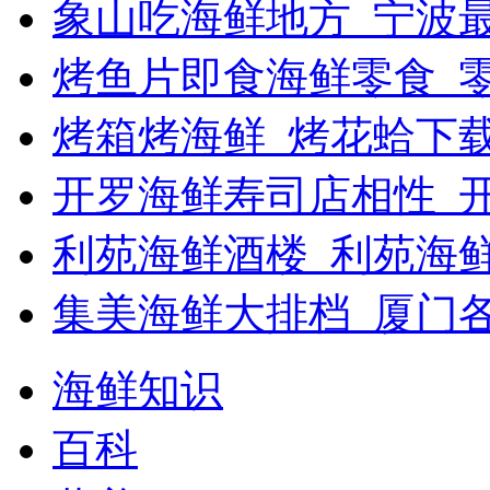
象山吃海鲜地方_宁波最
烤鱼片即食海鲜零食_
烤箱烤海鲜_烤花蛤下载
开罗海鲜寿司店相性_开
利苑海鲜酒楼_利苑海
集美海鲜大排档_厦门
海鲜知识
百科