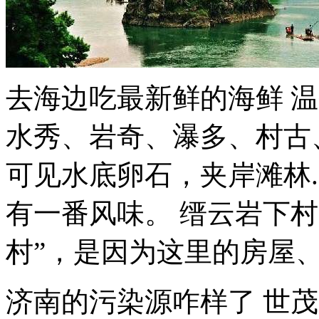
去海边吃最新鲜的海鲜 温
水秀、岩奇、瀑多、村古
可见水底卵石，夹岸滩林.
有一番风味。 缙云岩下村
村”，是因为这里的房屋、
济南的污染源咋样了 世