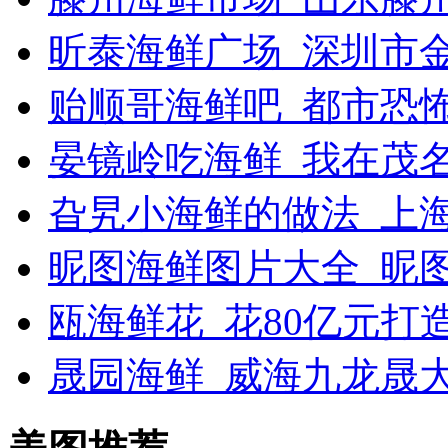
昕泰海鲜广场_深圳市
贻顺哥海鲜吧_都市恐
晏镜岭吃海鲜_我在茂
旮旯小海鲜的做法_上
昵图海鲜图片大全_昵
瓯海鲜花_花80亿元打
晟园海鲜_威海九龙晟