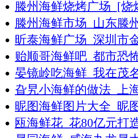
滕州海鲜烧烤广场_[烧烤g
滕州海鲜市场_山东滕
昕泰海鲜广场_深圳市
贻顺哥海鲜吧_都市恐
晏镜岭吃海鲜_我在茂
旮旯小海鲜的做法_上
昵图海鲜图片大全_昵
瓯海鲜花_花80亿元打