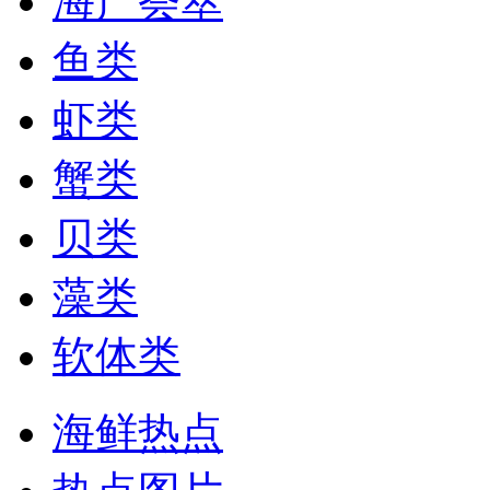
海产荟萃
鱼类
虾类
蟹类
贝类
藻类
软体类
海鲜热点