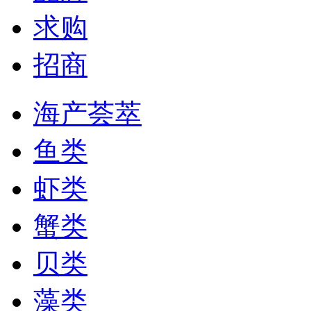
求购
招商
海产荟萃
鱼类
虾类
蟹类
贝类
藻类