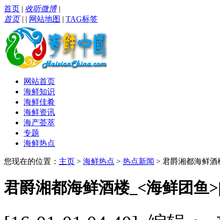
首页
|
收听微博
|
首页
|
|
网站地图
|
TAG标签
网站首页
海鲜知识
海鲜佳肴
海鲜资讯
海产荟萃
专题
海鲜热点
您现在的位置：
主页
>
海鲜热点
>
热点新闻
> 君爵湘都海鲜酒
君爵湘都海鲜酒楼_<海鲜团鱼>