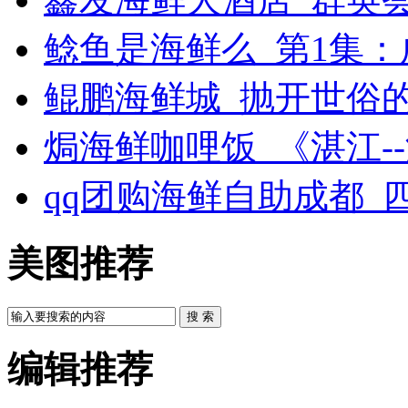
鲶鱼是海鲜么_第1集
鲲鹏海鲜城_抛开世俗
焗海鲜咖哩饭_《湛江-
qq团购海鲜自助成都_
美图推荐
搜 索
编辑推荐