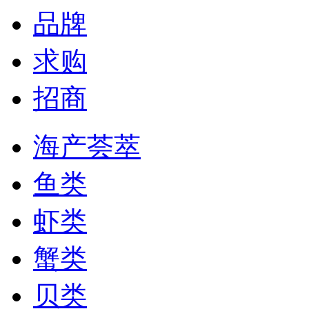
品牌
求购
招商
海产荟萃
鱼类
虾类
蟹类
贝类