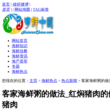
首页
|
收听微博
|
首页
|
|
网站地图
|
TAG标签
网站首页
海鲜知识
海鲜佳肴
海鲜资讯
海产荟萃
专题
海鲜热点
您现在的位置：
主页
>
海鲜热点
>
热点新闻
> 客家海鲜粥的
客家海鲜粥的做法_红焖猪肉的
猪肉