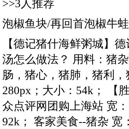
>>3人推荐
泡椒鱼块/再回首泡椒牛蛙
【德记猪什海鲜粥城】德
汤怎么做法？ 用料：猪
肠，猪心，猪肺，猪利，猪肝
280px；大小：54k； 
众点评网团购上海站 宽：6
92k； 客家美食--猪杂 宽：.