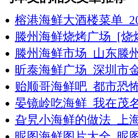
榕港海鲜大酒楼菜单_2
滕州海鲜烧烤广场_[烧烤g
滕州海鲜市场_山东滕
昕泰海鲜广场_深圳市
贻顺哥海鲜吧_都市恐
晏镜岭吃海鲜_我在茂
旮旯小海鲜的做法_上
昵图海鲜图片大全_昵