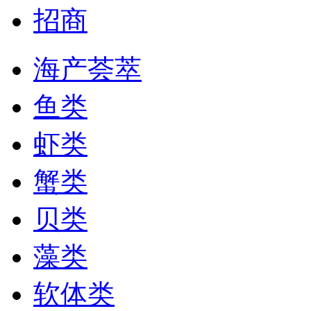
招商
海产荟萃
鱼类
虾类
蟹类
贝类
藻类
软体类