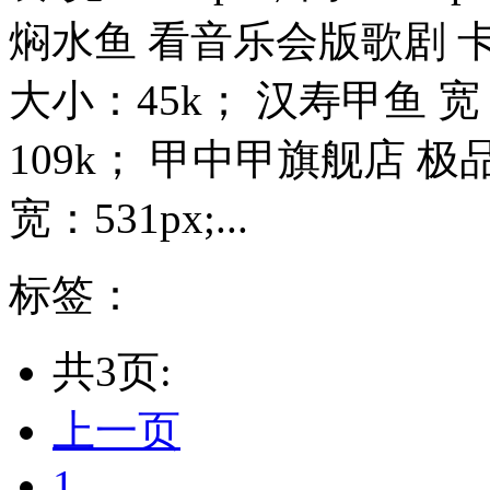
焖水鱼 看音乐会版歌剧 卡门
大小：45k； 汉寿甲鱼 宽
109k； 甲中甲旗舰店
宽：531px;...
标签：
共3页:
上一页
1