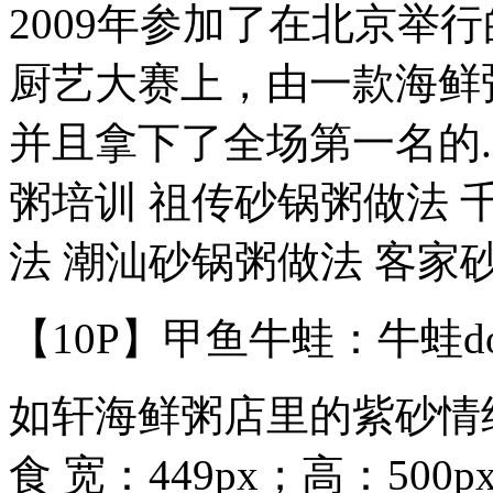
2009年参加了在北京举
厨艺大赛上，由一款海鲜
并且拿下了全场第一名的..
粥培训 祖传砂锅粥做法 
法 潮汕砂锅粥做法 客家砂锅
【10P】甲鱼牛蛙：牛蛙d
如轩海鲜粥店里的紫砂情结
食 宽：449px；高：500