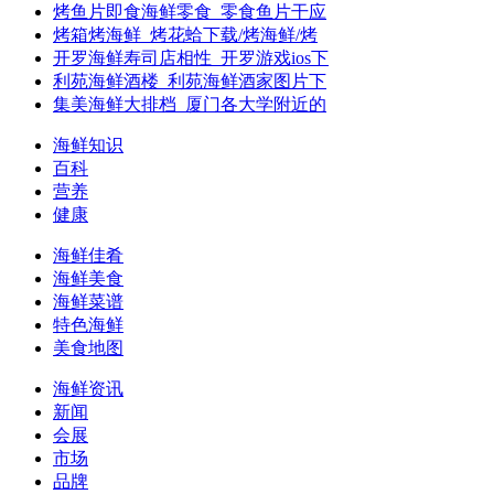
烤鱼片即食海鲜零食_零食鱼片干应
烤箱烤海鲜_烤花蛤下载/烤海鲜/烤
开罗海鲜寿司店相性_开罗游戏ios下
利苑海鲜酒楼_利苑海鲜酒家图片下
集美海鲜大排档_厦门各大学附近的
海鲜知识
百科
营养
健康
海鲜佳肴
海鲜美食
海鲜菜谱
特色海鲜
美食地图
海鲜资讯
新闻
会展
市场
品牌