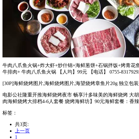
牛肉八爪鱼火锅+炸大虾+炒什锦+海鲜葱饼+石锅拌饭+烤青花鱼+
牛排肉+ 牛肉八爪鱼火锅 【人均】99元 【电话】 0755-8317929
[30P]海鲜烧烤图片,海鲜烧烤图片,海望烧烤章鱼片20g 独立包装好
电影公社隆重开推海鲜烧烤夜市 畅享汁多味美的海鲜烧烤 大胡子
肉海鲜烧烤大排档4-6人套餐 烧烤海鲜坊】90元海鲜套餐：香辣大
标签：
共3页:
上一页
1