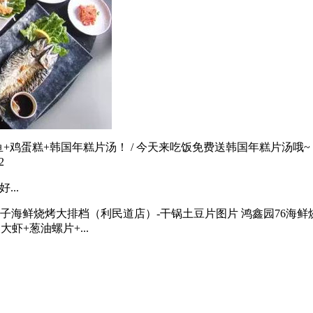
鸡蛋糕+韩国年糕片汤！ / 今天来吃饭免费送韩国年糕片汤哦~ 订
2
...
海鲜烧烤大排档（利民道店）-干锅土豆片图片 鸿鑫园76海鲜烧
虾+葱油螺片+...