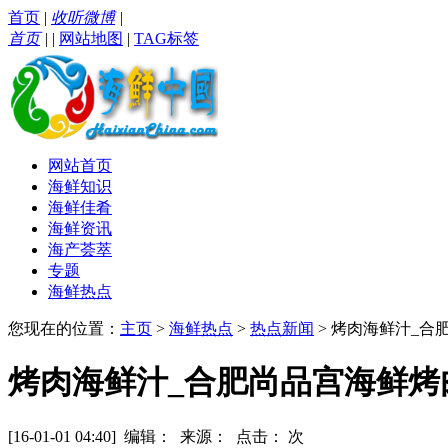
首页
|
收听微博
|
首页
|
|
网站地图
|
TAG标签
网站首页
海鲜知识
海鲜佳肴
海鲜资讯
海产荟萃
专题
海鲜热点
您现在的位置：
主页
>
海鲜热点
>
热点新闻
> 烤肉海鲜汁_
烤肉海鲜汁_合肥尚品宫海鲜
[16-01-01 04:40] 编辑： 来源： 点击：
次