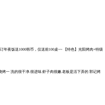
年夜饭送1000韩币，仅送前100桌~~ 【特色】光阳烤肉+特级
烤一 洗的很干净.很进味.虾子肉很嫩.老板是活下弄的 郭记烤