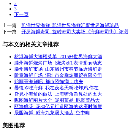
2
3
下一页
上一篇：
凯洋世界海鲜_凯洋世界海鲜汇聚世界海鲜珍品
下一篇：
开罗海鲜寿司_旋转寿司大卖场《海鲜寿司街》评测
与本文的相关文章推荐
榕港海鲜大酒楼菜单_2015好世界海鲜大酒
滕州海鲜烧烤广场_[烧烤gif],表情党qq动态
滕州海鲜市场_山东滕州市春节临近海鲜走
昕泰海鲜广场_深圳市金腾炫商贸有限公司
贻顺哥海鲜吧_都市恐怖病：功夫
晏镜岭吃海鲜_我在茂名天桥吃炸鸡,你在
旮旯小海鲜的做法_上海犄角旮旯处的五大
昵图海鲜图片大全_昵图菜品_昵图菜品大
瓯海鲜花_花80亿元打造瓯海的这座时尚智
晟园海鲜_威海九龙晟大酒店“空中啤
美图推荐