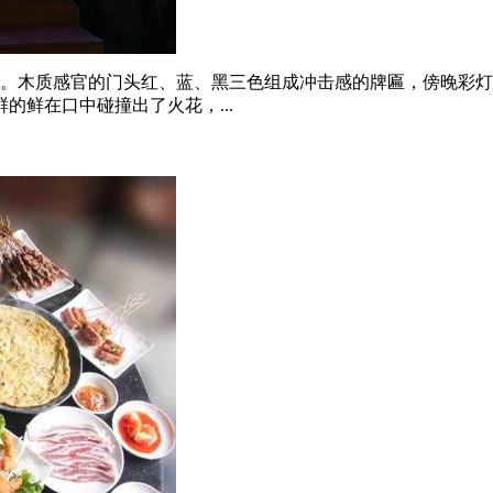
。木质感官的门头红、蓝、黑三色组成冲击感的牌匾，傍晚彩灯亮
鲜在口中碰撞出了火花，...