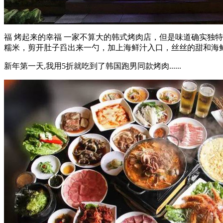
福 烤起来的幸福 一家不算大的韩式烤肉店，但是味道确实独特
糯米，剪开肚子舀出来一勺，加上海鲜汁入口，丝丝的甜和海鲜的
新年第一天,我用5折就吃到了韩国跑男同款烤肉......