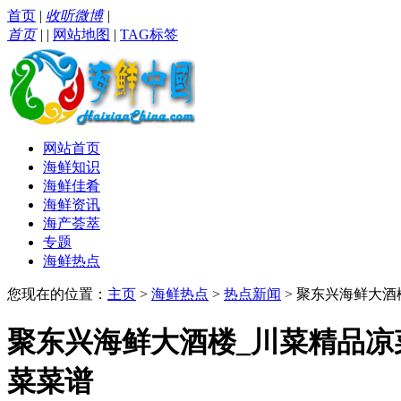
首页
|
收听微博
|
首页
|
|
网站地图
|
TAG标签
网站首页
海鲜知识
海鲜佳肴
海鲜资讯
海产荟萃
专题
海鲜热点
您现在的位置：
主页
>
海鲜热点
>
热点新闻
> 聚东兴海鲜大
聚东兴海鲜大酒楼_川菜精品
菜菜谱