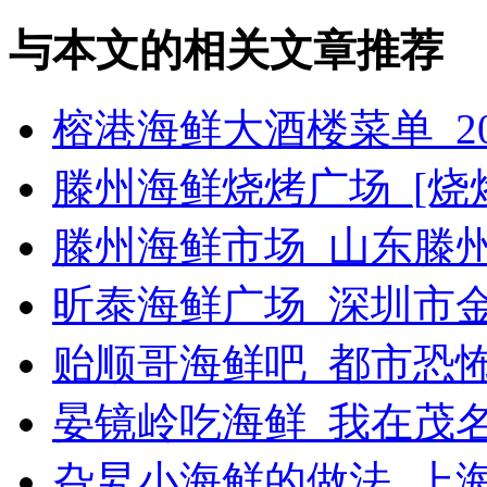
与本文的相关文章推荐
榕港海鲜大酒楼菜单_2
滕州海鲜烧烤广场_[烧烤g
滕州海鲜市场_山东滕
昕泰海鲜广场_深圳市
贻顺哥海鲜吧_都市恐
晏镜岭吃海鲜_我在茂
旮旯小海鲜的做法_上