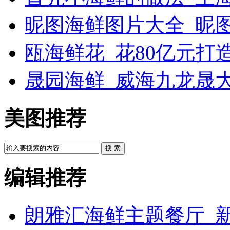
昵图海鲜图片大全_昵
瓯海鲜花_花80亿元打
晟园海鲜_威海九龙晟
美图推荐
搜 索
编辑推荐
朗雅汇海鲜主题餐厅_新