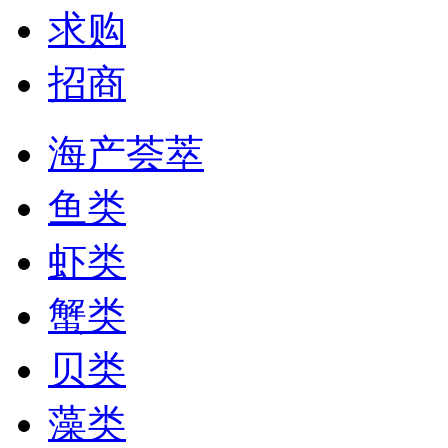
求购
招商
海产荟萃
鱼类
虾类
蟹类
贝类
藻类