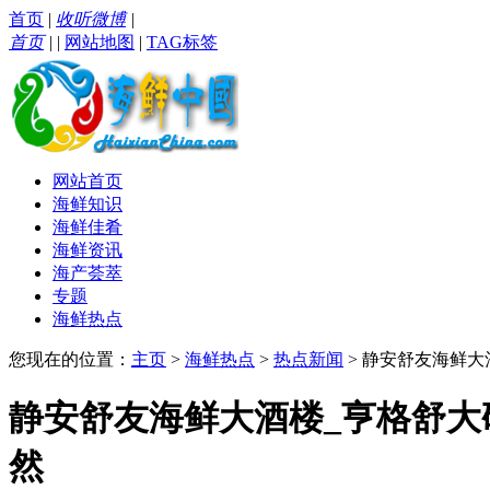
首页
|
收听微博
|
首页
|
|
网站地图
|
TAG标签
网站首页
海鲜知识
海鲜佳肴
海鲜资讯
海产荟萃
专题
海鲜热点
您现在的位置：
主页
>
海鲜热点
>
热点新闻
> 静安舒友海鲜大
静安舒友海鲜大酒楼_亨格舒大
然