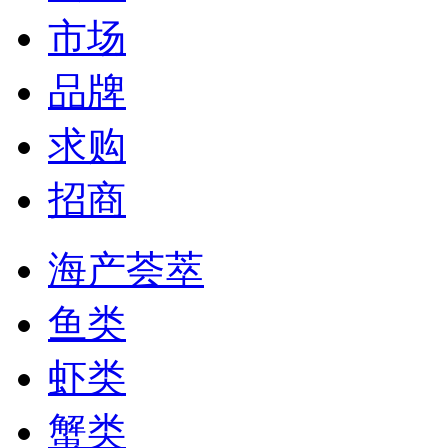
市场
品牌
求购
招商
海产荟萃
鱼类
虾类
蟹类