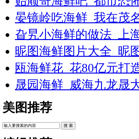
贻顺哥海鲜吧_都市恐
晏镜岭吃海鲜_我在茂
旮旯小海鲜的做法_上
昵图海鲜图片大全_昵
瓯海鲜花_花80亿元打
晟园海鲜_威海九龙晟
美图推荐
搜 索