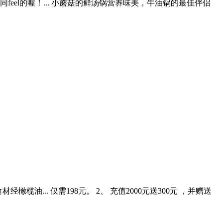
el的喔！... 小蘑菇的鲜汤锅营养味美，牛油锅的最佳伴侣
... 仅需198元。 2、 充值2000元送300元 ，并赠送