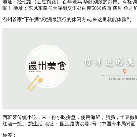
地址：经七路（近红旗路） 百年老妈 华丽别致的灯饰、有格调
呢！ 地址：东风东路与天泽街交汇处向南50米路西 遇见.鱼之鲜
温州首家“下午酒”,欧洲最流行的休闲方式,来这里就能体验到！
西班牙传统小吃，来一份小吃拼盘，使用海鲜，腊肠，土豆做原料搭配各
红酒一瓶。 憩生活 地址： 瓯江路防洪堤2号（中国海事局对面） 电话：0
标签：