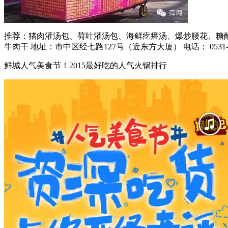
推荐：猪肉灌汤包、荷叶灌汤包、海鲜疙瘩汤、爆炒腰花、糖醋
牛肉干 地址：市中区经七路127号（近东方大厦） 电话： 0531-8691
鲜城人气美食节！2015最好吃的人气火锅排行