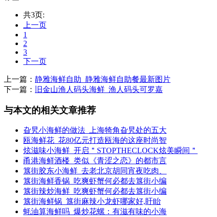
共3页:
上一页
1
2
3
下一页
上一篇：
静雅海鲜自助_静雅海鲜自助餐最新图片
下一篇：
旧金山渔人码头海鲜_渔人码头可罗嘉
与本文的相关文章推荐
旮旯小海鲜的做法_上海犄角旮旯处的五大
瓯海鲜花_花80亿元打造瓯海的这座时尚智
炫滋味小海鲜_开启＂STOPTHECLOCK炫美瞬间＂
甬港海鲜酒楼_类似《青涩之恋》的都市言
簋街胶东小海鲜_去老北京胡同宵夜吃肉、
簋街海鲜香锅_吃爽虾蟹何必都去簋街小编
簋街辣炒海鲜_吃爽虾蟹何必都去簋街小编
簋街海鲜锅_簋街麻辣小龙虾哪家好,盱眙
蚝油算海鲜吗_爆炒花螺：有滋有味的小海