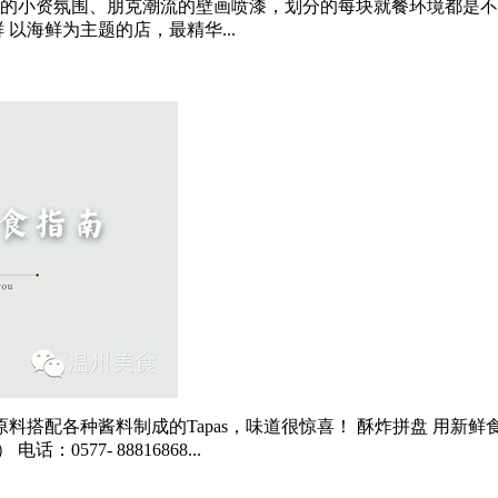
的小资氛围、朋克潮流的壁画喷漆，划分的每块就餐环境都是不同fe
 以海鲜为主题的店，最精华...
种酱料制成的Tapas，味道很惊喜！ 酥炸拼盘 用新鲜食材经橄榄油
577- 88816868...