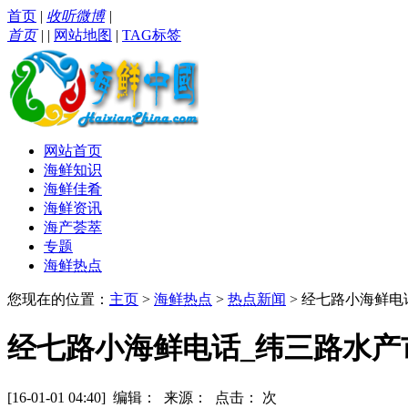
首页
|
收听微博
|
首页
|
|
网站地图
|
TAG标签
网站首页
海鲜知识
海鲜佳肴
海鲜资讯
海产荟萃
专题
海鲜热点
您现在的位置：
主页
>
海鲜热点
>
热点新闻
> 经七路小海鲜电
经七路小海鲜电话_纬三路水产
[16-01-01 04:40] 编辑： 来源： 点击：
次