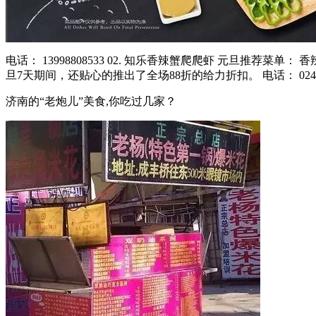
电话： 13998808533 02. 知乐香辣蟹爬爬虾 元旦
旦7天期间，还贴心的推出了全场88折的给力折扣。 电话： 024-225
济南的“老炮儿”美食,你吃过几家？