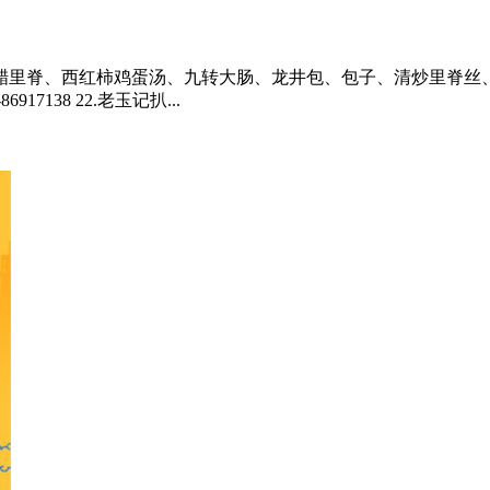
里脊、西红柿鸡蛋汤、九转大肠、龙井包、包子、清炒里脊丝、虾仁
7138 22.老玉记扒...