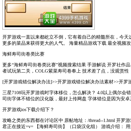
开罗游戏一直以来都屹立不倒，它有着自己的精髓所在，今天这
更多的菜品来获得更大的人气。 海量精品游戏下载 最全视频攻略
海鲜寿司街卷类比赛
更多“海鲜寿司街卷类比赛”视频搜索结果 手游解说 开罗社作品
者试玩第二关，COLG紫菜寿司卷奉上 技术差了点，没观赏性，
[开罗游戏错位解决办法]>>开罗游戏错位解决办法素材>>开罗游戏
三星7108玩开罗游戏时字体移位，怎么解决？ 4.0以上偶尔会
司街字体不错位的汉化版，最好上传网盘 字体错位是因为安卓系统
开罗游戏ios下载介绍下？
攻略之类的东西都在讨论区中 原帖地址：/thread--1.ht
君正在接近=v= 【海鲜寿司街】（口袋汉化组） 游戏介绍： 用