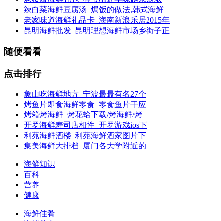
辣白菜海鲜豆腐汤_焗饭的做法,韩式海鲜
老家味道海鲜礼品卡_海南新浪乐居2015年
昆明海鲜批发_昆明理想海鲜市场乡街子正
随便看看
点击排行
象山吃海鲜地方_宁波最最有名27个
烤鱼片即食海鲜零食_零食鱼片干应
烤箱烤海鲜_烤花蛤下载/烤海鲜/烤
开罗海鲜寿司店相性_开罗游戏ios下
利苑海鲜酒楼_利苑海鲜酒家图片下
集美海鲜大排档_厦门各大学附近的
海鲜知识
百科
营养
健康
海鲜佳肴