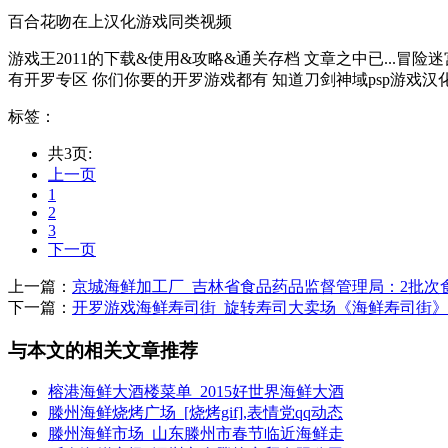
百合花吻在上汉化游戏同类视频
游戏王2011的下载&使用&攻略&通关存档 文章之中已...冒
有开罗专区 你们你要的开罗游戏都有 知道刀剑神域psp游戏汉化消
标签：
共3页:
上一页
1
2
3
下一页
上一篇：
京城海鲜加工厂_吉林省食品药品监督管理局：2批次
下一篇：
开罗游戏海鲜寿司街_旋转寿司大卖场《海鲜寿司街
与本文的相关文章推荐
榕港海鲜大酒楼菜单_2015好世界海鲜大酒
滕州海鲜烧烤广场_[烧烤gif],表情党qq动态
滕州海鲜市场_山东滕州市春节临近海鲜走