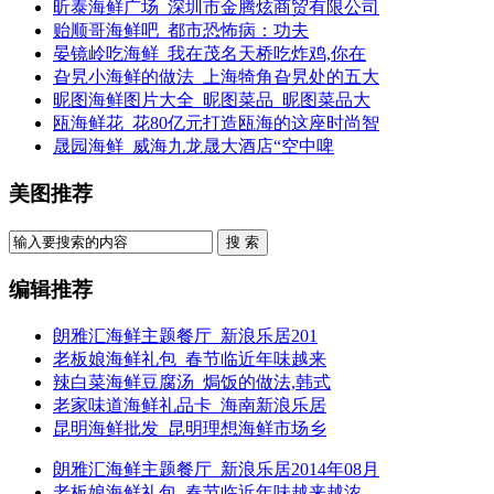
昕泰海鲜广场_深圳市金腾炫商贸有限公司
贻顺哥海鲜吧_都市恐怖病：功夫
晏镜岭吃海鲜_我在茂名天桥吃炸鸡,你在
旮旯小海鲜的做法_上海犄角旮旯处的五大
昵图海鲜图片大全_昵图菜品_昵图菜品大
瓯海鲜花_花80亿元打造瓯海的这座时尚智
晟园海鲜_威海九龙晟大酒店“空中啤
美图推荐
搜 索
编辑推荐
朗雅汇海鲜主题餐厅_新浪乐居201
老板娘海鲜礼包_春节临近年味越来
辣白菜海鲜豆腐汤_焗饭的做法,韩式
老家味道海鲜礼品卡_海南新浪乐居
昆明海鲜批发_昆明理想海鲜市场乡
朗雅汇海鲜主题餐厅_新浪乐居2014年08月
老板娘海鲜礼包_春节临近年味越来越浓