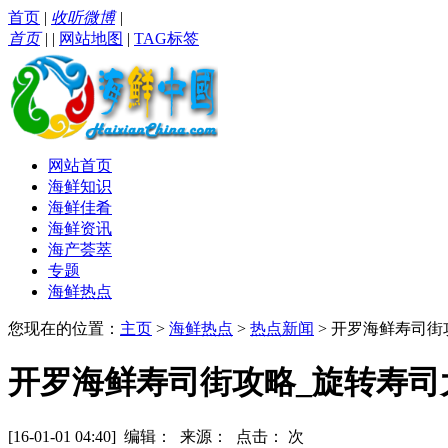
首页
|
收听微博
|
首页
|
|
网站地图
|
TAG标签
网站首页
海鲜知识
海鲜佳肴
海鲜资讯
海产荟萃
专题
海鲜热点
您现在的位置：
主页
>
海鲜热点
>
热点新闻
> 开罗海鲜寿司
开罗海鲜寿司街攻略_旋转寿司
[16-01-01 04:40] 编辑： 来源： 点击：
次