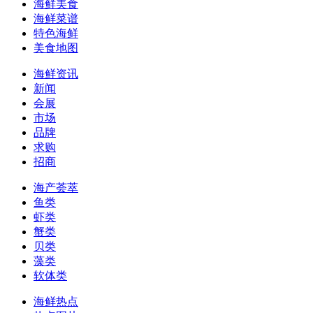
海鲜美食
海鲜菜谱
特色海鲜
美食地图
海鲜资讯
新闻
会展
市场
品牌
求购
招商
海产荟萃
鱼类
虾类
蟹类
贝类
藻类
软体类
海鲜热点