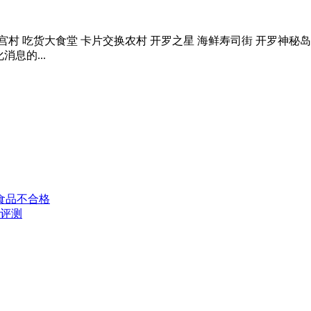
险迷宫村 吃货大食堂 卡片交换农村 开罗之星 海鲜寿司街 开罗神秘
息的...
食品不合格
》评测